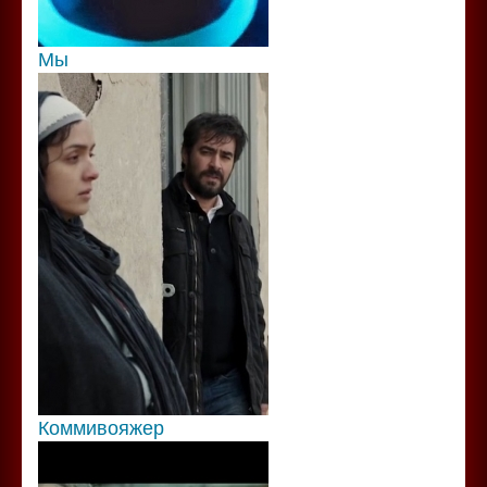
Мы
Коммивояжер