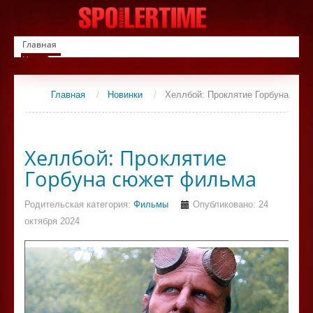
Главная
Новинки
Список фильмов
Сериалы
Главная
/
Новинки
/
Хеллбой: Проклятие Горбуна
Контакты
Хеллбой: Проклятие
Горбуна сюжет фильма
Родительская категория:
Фильмы
Опубликовано: 24
октября 2024