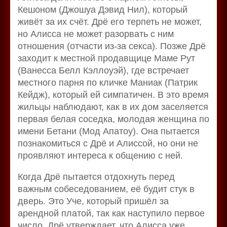
Кешоном (Джошуа Дэвид Нил), который
живёт за их счёт. Дрё его терпеть не может,
но Алисса не может разорвать с ним
отношения (отчасти из-за секса). Позже Дрё
заходит к местной продавщице Маме Рут
(Ванесса Белл Кэллоуэй), где встречает
местного парня по кличке Маниак (Патрик
Кейдж), который ей симпатичен. В это время
жильцы наблюдают, как в их дом заселяется
первая белая соседка, молодая женщина по
имени Бетани (Мод Апатоу). Она пытается
познакомиться с Дрё и Алиссой, но они не
проявляют интереса к общению с ней.
Когда Дрё пытается отдохнуть перед
важным собеседованием, её будит стук в
дверь. Это Уче, который пришёл за
арендной платой, так как наступило первое
число. Дрё утверждает, что Алисса уже