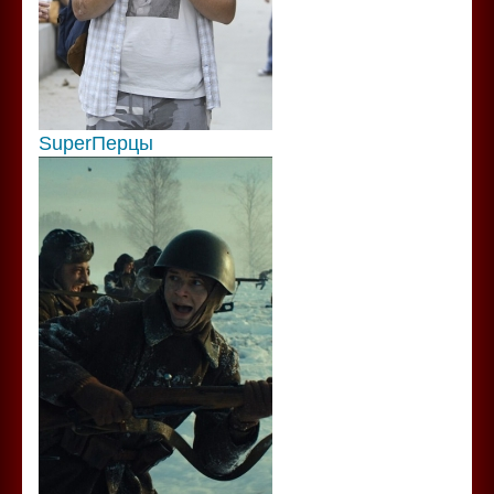
SuperПерцы