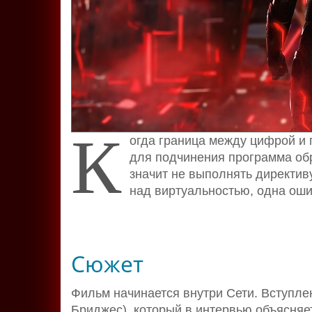
К
огда граница между цифрой и 
для подчинения программа обр
значит не выполнять директиву
над виртуальностью, одна оши
Сюжет
Фильм начинается внутри Сети. Вступл
Бриджес), который в интервью объясняет