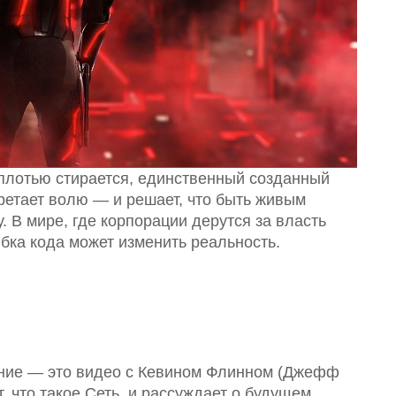
плотью стирается, единственный созданный
етает волю — и решает, что быть живым
. В мире, где корпорации дерутся за власть
бка кода может изменить реальность.
ение — это видео с Кевином Флинном (Джефф
, что такое Сеть, и рассуждает о будущем