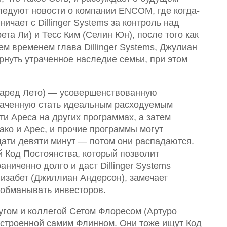
ледуют новости о компании ENCOM, где когда-
чает с Dillinger Systems за контроль над
та Ли) и Тесс Ким (Селин Юн), после того как
м временем глава Dillinger Systems, Джулиан
рнуть утраченное наследие семьи, при этом
жаред Лето) — усовершенствованную
наченную стать идеальным расходуемым
ти Ареса на других программах, а затем
ако и Арес, и прочие программы могут
ати девяти минут — потом они распадаются.
 Код Постоянства, который позволит
ниченно долго и даст Dillinger Systems
изабет (Джиллиан Андерсон), замечает
 обманывать инвесторов.
угом и коллегой Сетом Флоресом (Артуро
построенной самим Флинном. Они тоже ищут Код