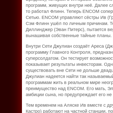
программ, живущих внутри неё. Далее с
то работал Флинн. Теперь ENCOM соперни
Сетью. ENCOM управляют сёстры Ив (Гре
Сэм Флинн ушёл по личным причинам. Те
Диллинджер (Эван Питерс), пытается ве
вынашивая собственные тайные планы.
Внутри Сети Джулиан создаёт Ареса (Д
программу Главного Контроля, предназ
суперсолдатом. Он тестирует возможнос
показывает результаты инвесторам. Одн
существовать вне Сети не дольше двадц
Джулиан надеется найти так называемый
программам жить в реальном мире неогра
преимущество над ENCOM. Его мать, Эл
амбиции сына, но предупреждает его не
Тем временем на Аляске Ив вместе с др
Кастро) работают на частной станции, 