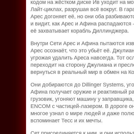
кодом на жёстком диске Ив уходит на м
Лайт-циклах, разрушая всё вокруг. В га
Арес догоняет её, но они оба разбиваютс
и видит, как Арес и Афина распадаются 
её захватывает корабль Диллинджера.
Внутри Сети Арес и Афина пытаются изв
Арес осознаёт, что это убьёт её. Джули
угрожая удалить Ареса навсегда. Тот о
переходит на сторону Джулиана и пресл
вернуться в реальный мир в обмен на К
Они добираются до Dillinger Systems, у
Афина получает оружие и реактивный ра
грузовик, угоняют машину у заправщика, 
ENCOM с частицей-лазером. В дороге он
многое узнал о мире людей и даже пол
вспоминает Тесс и их мечты.
Сет присоединяется к ним, и они исполь