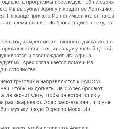
отоцикле, а программы преследуют её на своих
раже Ив вырубает Афину и крадёт её Лайт-цикл.
я. На конце причала Ив понимает, кто он такой,
— их время вышло. Ив бросает диск в реку, но
лечь код из идентификационного диска Ив, но
ан приказывает выполнить задачу любой ценой,
слушивается и освобождает Ив. Афина
едует их. Арес соглашается помочь Ив
од Постоянства.
гоняют грузовик и направляются к ENCOM.
нец, чтобы их догнать. Ив и Арес бросают
а Ив звонит Сету, чтобы он встретил их у
и разговаривают. Арес рассказывает, что уже
юбил музыку вроде Depeche Mode. Ив
зуют лазер, чтобы отправить Ареса в