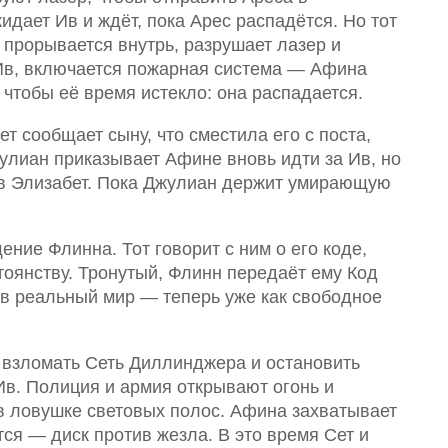
дает Ив и ждёт, пока Арес распадётся. Но тот
а прорывается внутрь, разрушает лазер и
 Ив, включается пожарная система — Афина
, чтобы её время истекло: она распадается.
ет сообщает сыну, что сместила его с поста,
улиан приказывает Афине вновь идти за Ив, но
 в Элизабет. Пока Джулиан держит умирающую
ние Флинна. Тот говорит с ним о его коде,
тоянству. Тронутый, Флинн передаёт ему Код
 в реальный мир — теперь уже как свободное
 взломать Сеть Диллинджера и остановить
 Ив. Полиция и армия открывают огонь и
 в ловушке световых полос. Афина захватывает
тся — диск против жезла. В это время Сет и