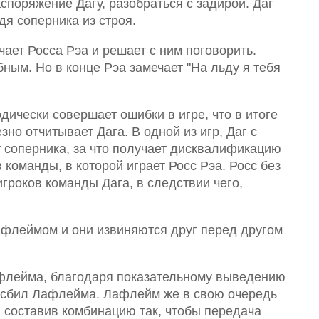
аспоряжение Дагу, разобраться с задирой. Даг
дя соперника из строя.
ает Росса Рэа и решает с ним поговорить.
ным. Но в конце Рэа замечает "На льду я тебя
дически совершает ошибки в игре, что в итоге
но отчитывает Дага. В одной из игр, Даг с
 соперника, за что получает дисквалификацию
 команды, в которой играет Росс Рэа. Росс без
игроков команды Дага, в следствии чего,
Лафлеймом и они извиняются друг перед другом
афлейма, благодаря показательному выведению
м сбил Лафлейма. Лафлейм же в свою очередь
и составив комбинацию так, чтобы передача