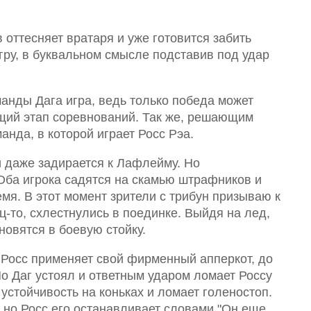
оттесняет вратаря и уже готовится забить
игру, в буквальном смысле подставив под удар
анды Дага игра, ведь только победа может
щий этап соревнований. Так же, решающим
манда, в которой играет Росс Рэа.
и даже задирается к Лафлейму. Но
Оба игрока садятся на скамью штрафников и
мя. В этот момент зрители с трибун призываю к
ец-то, схлестнулись в поединке. Выйдя на лед,
новятся в боевую стойку.
 Росс применяет свой фирменный апперкот, до
Но Даг устоял и ответным ударом ломает Россу
 устойчивость на коньках и ломает голеностоп.
, но Росс его останавливает словами "Он еще