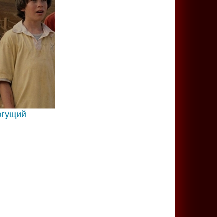
огущий