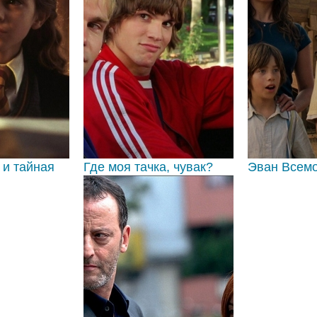
 и тайная
Где моя тачка, чувак?
Эван Всем