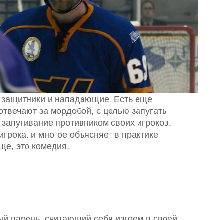
и, защитники и нападающие. Есть еще
твечают за мордобой, с целью запугать
 запугивание противником своих игроков.
игрока, и многое объясняет в практике
бще, это комедия.
й парень, считающий себя изгоем в своей