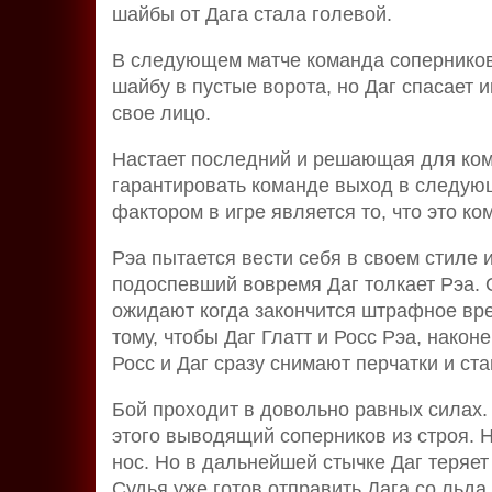
шайбы от Дага стала голевой.
В следующем матче команда соперников 
шайбу в пустые ворота, но Даг спасает 
свое лицо.
Настает последний и решающая для ком
гарантировать команде выход в следую
фактором в игре является то, что это ко
Рэа пытается вести себя в своем стиле 
подоспевший вовремя Даг толкает Рэа. 
ожидают когда закончится штрафное вре
тому, чтобы Даг Глатт и Росс Рэа, након
Росс и Даг сразу снимают перчатки и ста
Бой проходит в довольно равных силах.
этого выводящий соперников из строя. 
нос. Но в дальнейшей стычке Даг теряет
Судья уже готов отправить Дага со льда