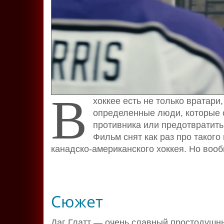
В
хоккее есть не только вратар
определенные люди, которые о
противника или предотвратить
Фильм снят как раз про такого 
канадско-американского хоккея. Но воо
Сюжет
Даг Глатт — очень славный простодушны