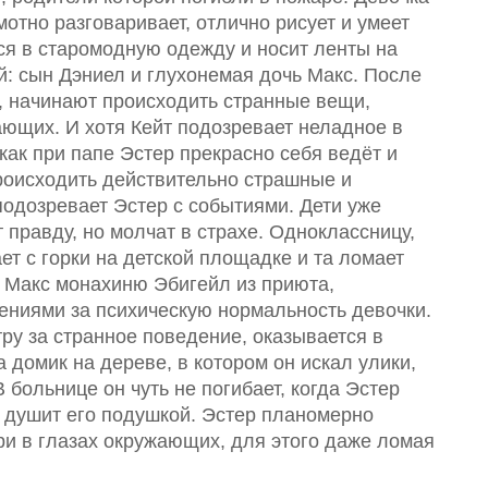
мотно разговаривает, отлично рисует и умеет
тся в старомодную одежду и носит ленты на
ей: сын Дэниел и глухонемая дочь Макс. После
й, начинают происходить странные вещи,
ющих. И хотя Кейт подозревает неладное в
 как при папе Эстер прекрасно себя ведёт и
роисходить действительно страшные и
подозревает Эстер с событиями. Дети уже
 правду, но молчат в страхе. Одноклассницу,
т с горки на детской площадке и та ломает
 Макс монахиню Эбигейл из приюта,
сениями за психическую нормальность девочки.
ру за странное поведение, оказывается в
а домик на дереве, в котором он искал улики,
 больнице он чуть не погибает, когда Эстер
и душит его подушкой. Эстер планомерно
и в глазах окружающих, для этого даже ломая