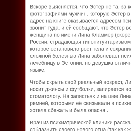
Вскоре выясняется, что Эстер не та, за 
фотографиями мужчин, которую Эстер в 
адрес на книге оказывается адресом пс
звонит туда, и ей сообщают, что Эстер в
женщина по имени Лина Кламмер (скорей
России, страдающая гипопитуитаризмом
которое остановило рост тела и сохранил
сложной болезнью Лина заболевает псих
лечебницу в Эстонии, но девушка отличн
языке.
Чтобы скрыть свой реальный возраст, Ли
носит джинсы и футболки, запирается во
стоматологу. На запястьях и на шее Ли
ремней, которыми её связывали в психиа
хотела сбежать и была опасна .
Врач из психиатрической клиники расска
соблазнить своего нового отца (так как