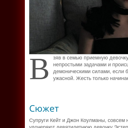
В
зяв в семью приемную девочку
непростыми задачами и проис
демоническими силами, если б
ужасной. Жесть только начина
Сюжет
Супруги Кейт и Джон Коулманы, совсем 
удочеряют девятилетнюю девочку Эстер,