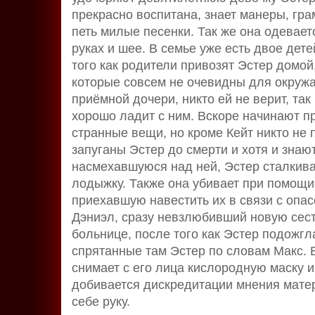
прекрасно воспитана, знает манеры, гра
петь милые песенки. Так же она одевае
руках и шее. В семье уже есть двое дет
того как родители привозят Эстер домо
которые совсем не очевидны для окружа
приёмной дочери, никто ей не верит, так
хорошо ладит с ним. Вскоре начинают п
странные вещи, но кроме Кейт никто не 
запуганы Эстер до смерти и хотя и знают
насмехавшуюся над ней, Эстер сталкивае
лодыжку. Также она убивает при помощи
приехавшую навестить их в связи с опа
Дэниэл, сразу невзлюбивший новую сест
больнице, после того как Эстер подожгл
спрятанные там Эстер по словам Макс. В
снимает с его лица кислородную маску 
добивается дискредитации мнения матер
себе руку.