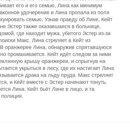
убивает его и его семью, Лина как минимум
законное удочерение и Лина пропала из поля
акуировать семью. Узнав правду об Лине, Кейт
ине Эстер также оказавшаяся в больнице,
мой, где находит мужа, убитого Эстер из-за
поиски Макс. Лина стреляет в Кейт из
. В оранжерее Лина, обнаружив спрятавшуюся
, но промахивается. Кейт идёт следом за ними
теклянную крышу оранжереи, и спрыгнув на
ытается укрыться в лесу, где их настигает Лина
язывается драка на льду пруда. Макс стреляет
тся, и Кейт вместе с Эстер начинают тонуть.
ется Лина. Кейт бьёт Лине в лицо, и та
т полиция.