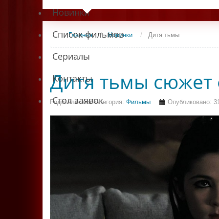
Новинки
Список фильмов
Главная
/
Новинки
/
Дитя тьмы
Сериалы
Дитя тьмы сюжет
Контакты
Стол заявок
Родительская категория:
Фильмы
Опубликовано: 31