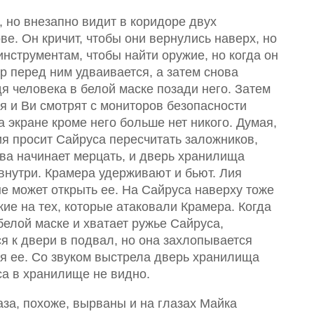
 но внезапно видит в коридоре двух
е. Он кричит, чтобы они вернулись наверх, но
инструментам, чтобы найти оружие, но когда он
р перед ним удваивается, а затем снова
дя человека в белой маске позади него. Затем
я и Ви смотрят с мониторов безопасности
а экране кроме него больше нет никого. Думая,
ия просит Сайруса пересчитать заложников,
ва начинает мерцать, и дверь хранилища
внутри. Крамера удерживают и бьют. Лия
е может открыть ее. На Сайруса наверху тоже
ие на тех, которые атаковали Крамера. Когда
белой маске и хватает ружье Сайруса,
ся к двери в подвал, но она захлопывается
ая ее. Со звуком выстрела дверь хранилища
са в хранилище не видно.
аза, похоже, вырваны и на глазах Майка