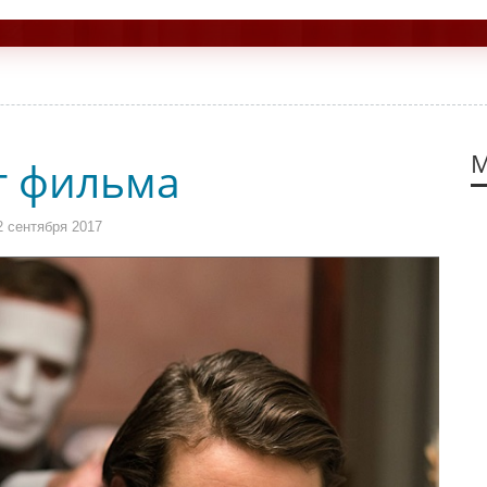
М
т фильма
 сентября 2017