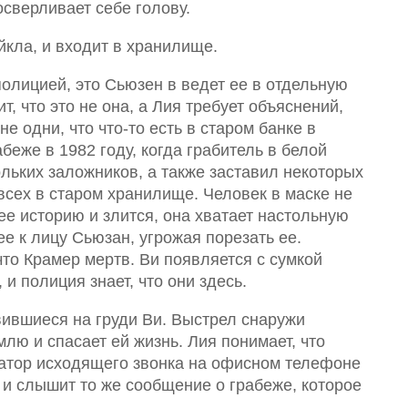
сверливает себе голову.
йкла, и входит в хранилище.
 полицией, это Сьюзен в ведет ее в отдельную
т, что это не она, а Лия требует объяснений,
не одни, что что-то есть в старом банке в
беже в 1982 году, когда грабитель в белой
ольких заложников, а также заставил некоторых
х всех в старом хранилище. Человек в маске не
ее историю и злится, она хватает настольную
ее к лицу Сьюзан, угрожая порезать ее.
то Крамер мертв. Ви появляется с сумкой
 и полиция знает, что они здесь.
вившиеся на груди Ви. Выстрел снаружи
млю и спасает ей жизнь. Лия понимает, что
катор исходящего звонка на офисном телефоне
 и слышит то же сообщение о грабеже, которое