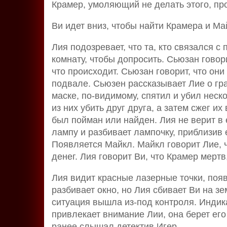
Крамер, умоляющий не делать этого, про
Ви идет вниз, чтобы найти Крамера и Ма
Лия подозревает, что та, кто связался с
комнату, чтобы допросить. Сьюзан говори
что происходит. Сьюзан говорит, что они 
подвале. Сьюзен рассказывает Лие о гра
маске, по-видимому, спятил и убил неск
из них убить друг друга, а затем сжег и
был пойман или найден. Лия не верит в 
лампу и разбивает лампочку, приблизив 
Появляется Майкл. Майкл говорит Лие, ч
денег. Лия говорит Ви, что Крамер мертв,
Лия видит красные лазерные точки, поя
разбивает окно, но Лия сбивает Ви на зе
ситуация вышла из-под контроля. Инди
привлекает внимание Лии, она берет его
ранее слышал детектив Игер.