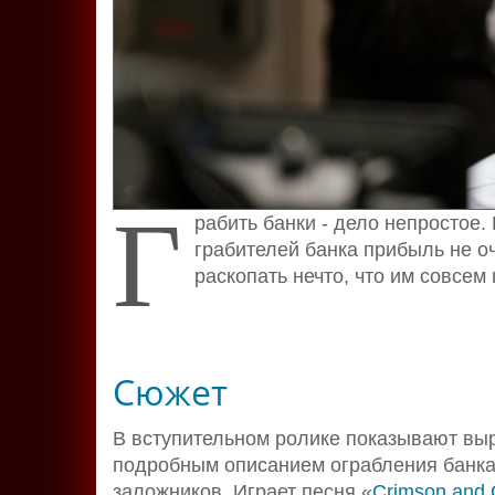
Г
рабить банки - дело непростое. 
грабителей банка прибыль не оч
раскопать нечто, что им совсем
Сюжет
В вступительном ролике показывают выре
подробным описанием ограбления банка,
заложников. Играет песня «
Crimson and 