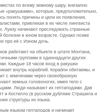
местах по всему земному шару, внезапно
ые «ракушками», которые, предположительно,
ь понять причины и цели их появления,
листами, привлекая в их числе лингвиста
и. Луизу начинают преследовать странные
ой болезни в юном возрасте. Однако позже
ее про её с Иэном дочь.
ков работают на объекте в штате Монтана,
гичными группами в одиннадцати других
ми. Каждые 18 часов вход в ракушки
икает внутрь кораблей. Корабли обитаемы, и
акт с землянами через своеобразную
нают земных головоногих, имея тело с
цами. Люди называют их гептаподами. Дав
т и Костелло (в русском дубляже Страшила и
ния структуры их языка.
ным языком гептаподов и начинает