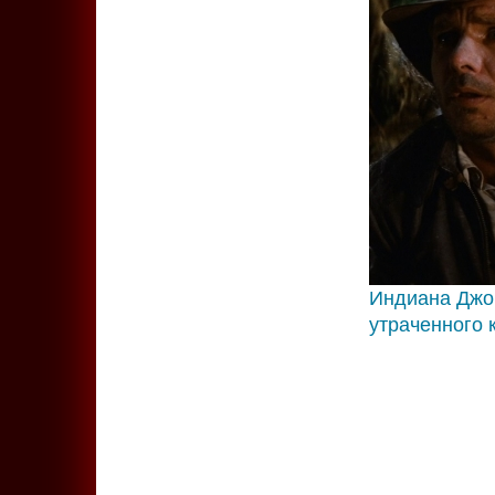
Индиана Джон
утраченного 