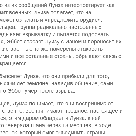
 из их сообщений Луиза интерпретирует как
ит военных. Луиза полагает, что на
может означать и «предложить орудие».
ьцев, группа радикально настроенных
ладывает взрывчатку и пытается подорвать
ю, Эббот спасает Луизу с Иэном и переносит их
ские военные также намерены атаковать
ними и все остальные страны, обрывают связь с
кращается.
ъясняет Луизе, что они прибыли для того,
тысячи лет земляне, наладив общение, сами
что Эббот умер после взрыва.
цев, Луиза понимает, что они воспринимают
етственно, воспринимают прошлое, настоящее и
ся, этим даром обладает и Луиза: к ней
го генерала Шана через 18 месяцев, в ходе
 звонок, который смог объединить страны.