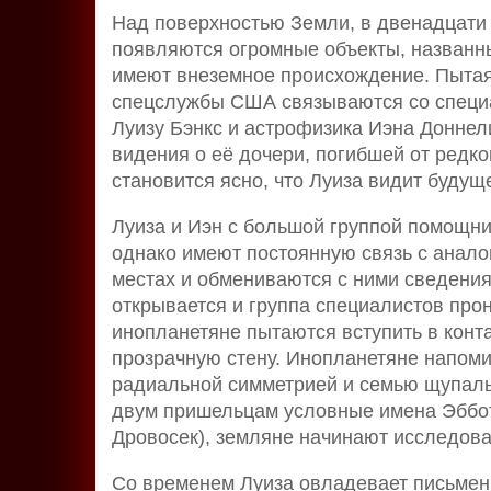
Над поверхностью Земли, в двенадцати 
появляются огромные объекты, названн
имеют внеземное происхождение. Пытаяс
спецслужбы США связываются со специа
Луизу Бэнкс и астрофизика Иэна Доннел
видения о её дочери, погибшей от редк
становится ясно, что Луиза видит будущ
Луиза и Иэн с большой группой помощни
однако имеют постоянную связь с анало
местах и обмениваются с ними сведения
открывается и группа специалистов прон
инопланетяне пытаются вступить в конт
прозрачную стену. Инопланетяне напоми
радиальной симметрией и семью щупаль
двум пришельцам условные имена Эббот
Дровосек), земляне начинают исследова
Со временем Луиза овладевает письмен