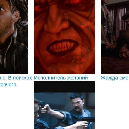
с: В поисках
Исполнитель желаний
Жажда сме
ковчега