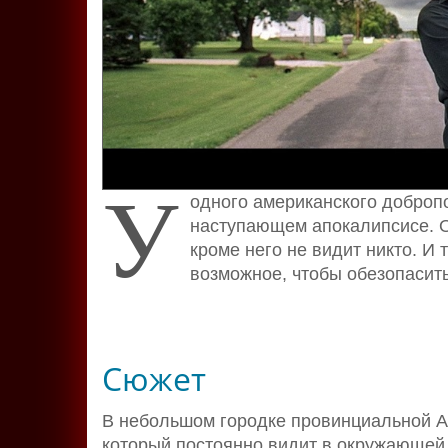
У
одного американского доброп
наступающем апокалипсисе. О
кроме него не видит никто. И 
возможное, чтобы обезопасить
Сюжет
В небольшом городке провинциальной Ам
который постоянно видит в окружающей 