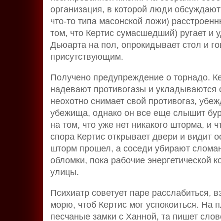
организация, в которой люди обсуждаю
что-то типа масонской ложи) расстроен
том, что Кертис сумасшедший) ругает и 
Дьюарта на пол, опрокидывает стол и г
присутствующим.
Получено предупреждение о торнадо. Ке
надевают противогазы и укладываются с
неохотно снимает свой противогаз, убе
убежища, однако он все еще слышит бур
на том, что уже нет никакого шторма, и
спора Кертис открывает двери и видит 
шторм прошел, а соседи убирают слома
обломки, пока рабочие энергетической 
улицы.
Психиатр советует паре расслабиться, в
морю, чтоб Кертис мог успокоиться. На п
песчаные замки с Ханной, та пишет слов