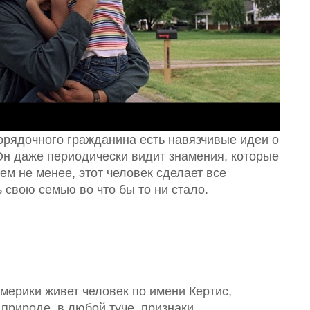
орядочного гражданина есть навязчивые идеи о
н даже периодически видит знамения, которые
тем не менее, этот человек сделает все
 свою семью во что бы то ни стало.
ерики живет человек по имени Кертис,
природе, в любой туче, признаки