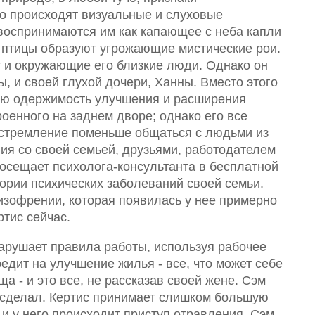
го происходят визуальные и слуховые
воспринимаются им как капающее с неба капли
 птицы образуют угрожающие мистические рои.
ут и окружающие его близкие люди. Однако он
ы, и своей глухой дочери, Ханны. Вместо этого
вую одержимость улучшения и расширения
оенного на заднем дворе; однако его все
 стремление поменьше общаться с людьми из
ния со своей семьей, друзьями, работодателем
посещает психолога-консультанта в бесплатной
тории психических заболеваний своей семьи.
изофрении, которая появилась у нее примерно
ртис сейчас.
арушает правила работы, используя рабочее
редит на улучшение жилья - все, что может себе
а - и это все, не рассказав своей жене. Сэм
н сделал. Кертис принимает слишком большую
и у него происходит приступ отравления, Сэм