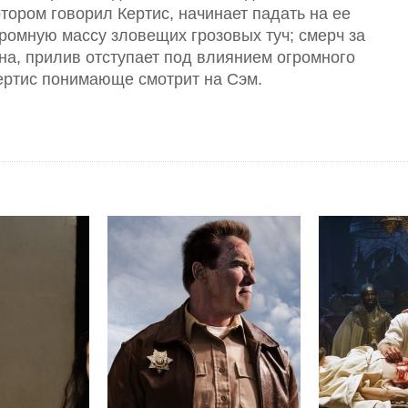
отором говорил Кертис, начинает падать на ее
громную массу зловещих грозовых туч; смерч за
на, прилив отступает под влиянием огромного
ертис понимающе смотрит на Сэм.