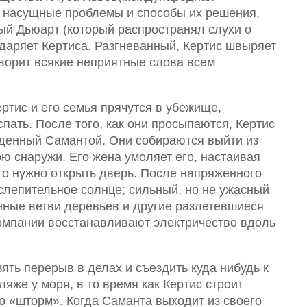
т насущные проблемы и способы их решения,
ный Дьюарт (который распространял слухи о
ударяет Кертиса. Разгневанный, Кертис швыряет
оворит всякие неприятные слова всем
ртис и его семья прячутся в убежище,
пать. После того, как они просыпаются, Кертис
жденный Самантой. Они собираются выйти из
ю снаружи. Его жена умоляет его, настаивая
 что нужно открыть дверь. После напряженного
ослепительное солнце; сильный, но не ужасный
нные ветви деревьев и другие разлетевшиеся
компании восстанавливают электричество вдоль
зять перерыв в делах и съездить куда нибудь к
ляже у моря, в то время как Кертис строит
о «шторм». Когда Саманта выходит из своего