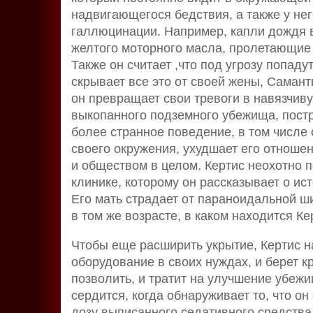
надвигающегося бедствия, а также у не
галлюцинации. Например, капли дождя 
желтого моторного масла, пролетающие
Также он считает ,что под угрозу попад
скрывает все это от своей жены, Самант
он превращает свои тревоги в навязчи
выкопанного подземного убежища, постр
более странное поведение, в том числе
своего окружения, ухудшает его отноше
и обществом в целом. Кертис неохотно 
клинике, которому он рассказывает о ис
Его мать страдает от параноидальной ш
в том же возрасте, в каком находится Ке
Чтобы еще расширить укрытие, Кертис н
оборудование в своих нуждах, и берет к
позволить, и тратит на улучшение убежищ
сердится, когда обнаруживает то, что о
дозу выписанного седативного средства 