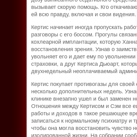
вызывает скорую помощь. Кго откачивают,
ей всю правду, включая и свои видения.
Кертис начинает иногда пропускать раб
разговоры с его боссом. Прогулы связаны
кохлеарной имплантации, которую Ханна
восстановления зрения. Узнав о заимст
увольняет его и дает ему по увольнени
страховки, а друг Кертиса Дьюарт, кото
двухнедельный неоплачиваемый админи
Кертис покупает противогазы для своей 
несколько дополнительных недель. Узнав
клинике внезапно ушел и был заменен н
Отношения между Кертисом и Сэм все е
работы и доходов в такое решающее вр
записаться к нормальному психиатру и 
чтобы она могла восстановить чувство 
изолированной жизни. На собрании соо