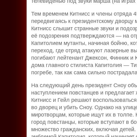
телевиденью под звуки марша (на играх
Тем временем Китнисс и члены отряда 4
передвигаясь к президентскому дворцу 
Китнисс слышит странные звуки и подозр
её подозрения подтверждаются — на о
Капитолием мутанты, начиная бойню, ко
переход, где отряд атакуют лазерные в
погибают лейтенант Джексон, Финник и 
дома главного стилиста Капитолия — Тиг
погребе, так как сама сильно пострадала
На следующий день президент Сноу объ
наступлением повстанцев и предлагает
Китнисс и Гейл решают воспользоваться
во дворец и убить Сноу. Однако на улиц
миротворцам, которые ищут их в толпе.
город повстанцы, которые вступают в бо
множество гражданских, включая детей. 
эмблемой Капитолия, который начинает