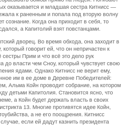
рых оказывается и младшая сестра Китнисс —
ежала к раненным и попала под вторую волну
т сознание. Когда она приходит в себя, то
 сдался, а Капитолий взят повстанцами.
тский дворец. Во время обхода, она заходит в
 который говорит ей, что он непричастен к
сестры Прим и что всё это дело рук
а до власти чем Сноу, который чувствует свою
ления ядами. Однако Китнисс не верит ему,
нное им в ее доме в Деревне Победителей:
нем, Альма Койн проводит собрание, на котором
ду детьми Капитолия. Становится ясно, что
неме, а Койн будет держать власть в своих
истрикта 13. Многие противятся идее Койн,
оубийства, а не его поощрения. Китнисс
м случае, если ей дадут казнить президента