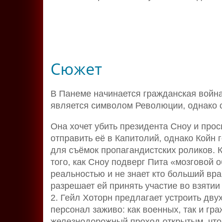
Сюжет
В Панеме начинается гражданская война
является символом Революции, однако с
Она хочет убить президента Сноу и прос
отправить её в Капитолий, однако Койн 
для съёмок пропагандистских роликов. К
того, как Сноу подверг Пита «мозговой о
реальностью и не знает кто больший враг
разрешает ей принять участие во взятии
2. Гейл Хоторн предлагает устроить дв
персонал заживо: как военных, так и гр
железнодорожный проход открытым, что