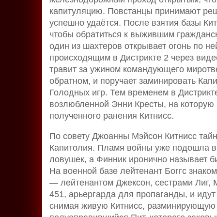
капитуляцию. Повстанцы принимают реше
успешно удаётся. После взятия базы Кит
чтобы обратиться к выжившим гражданс
один из шахтеров открывает огонь по не
происходящим в Дистрикте 2 через видео
травит за ужином командующего миротв
обратном, и поручает заминировать Ка
Голодных игр. Тем временем в Дистрикт
возлюбленной Энни Кресты, на которую
полученного ранения Китнисс.
По совету Джоанны Мэйсон Китнисс тайн
Капитолия. Пламя войны уже подошла вп
ловушек, а Финник иронично называет б
На военной базе лейтенант Боггс знако
— лейтенантом Джексон, сестрами Лиг, 
451, арьергарда для пропаганды, и идут
снимая живую Китнисс, разминирующую 