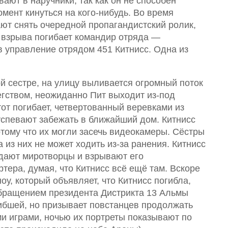
ают в наручники, так как он не способен
мент кинуться на кого-нибудь. Во время
ют снять очередной пропагандистский ролик,
е взрыва погибает командир отряда —
в управление отрядом 451 Китнисс. Одна из
й сестре, на улицу выливается огромный поток
гством, неожиданно Пит выходит из-под
тот погибает, четвертованный веревками из
успевают забежать в ближайший дом. Китнисс
потому что их могли засечь видеокамеры. Сёстры
 из них не может ходить из-за ранения. Китнисс
адают миротворцы и взрывают его
тера, думая, что Китнисс всё ещё там. Вскоре
у, который объявляет, что Китнисс погибла,
обращением президента Дистрикта 13 Альмы
гибшей, но призывает повстанцев продолжать
и играми, ночью их портреты показывают по