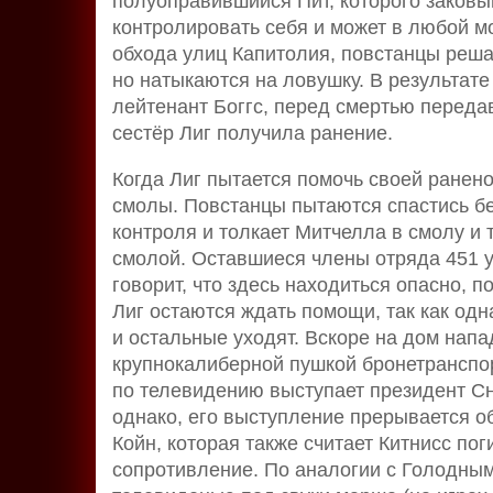
полуоправившийся Пит, которого заковыв
контролировать себя и может в любой мо
обхода улиц Капитолия, повстанцы реша
но натыкаются на ловушку. В результат
лейтенант Боггс, перед смертью переда
сестёр Лиг получила ранение.
Когда Лиг пытается помочь своей ранено
смолы. Повстанцы пытаются спастись бе
контроля и толкает Митчелла в смолу и 
смолой. Оставшиеся члены отряда 451 
говорит, что здесь находиться опасно, 
Лиг остаются ждать помощи, так как одна
и остальные уходят. Вскоре на дом нап
крупнокалиберной пушкой бронетранспор
по телевидению выступает президент Сно
однако, его выступление прерывается 
Койн, которая также считает Китнисс по
сопротивление. По аналогии с Голодным