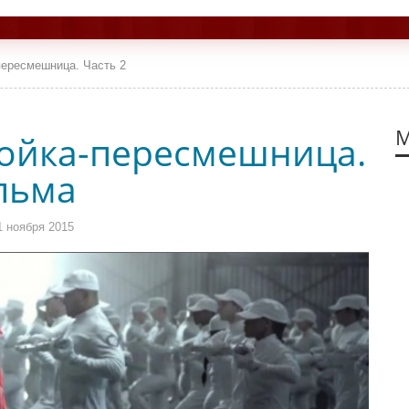
пересмешница. Часть 2
М
Сойка-пересмешница.
льма
 ноября 2015