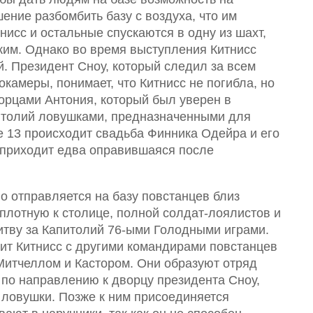
ние разбомбить базу с воздуха, что им
нисс и остальные спускаются в одну из шахт,
ким. Однако во время выступления Китнисс
й. Президент Сноу, который следил за всем
камеры, понимает, что Китнисс не погибла, но
орцами Антония, который был уверен в
питолий ловушками, предназначенными для
е 13 происходит свадьба Финника Одейра и его
 приходит едва оправившаяся после
о отправляется на базу повстанцев близ
лотную к столице, полной солдат-лоялистов и
итву за Капитолий 76-ыми Голодными играми.
мит Китнисс с другими командирами повстанцев
Митчеллом и Кастором. Они образуют отряд
 по направлению к дворцу президента Сноу,
ловушки. Позже к ним присоединяется