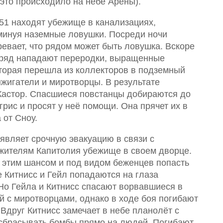
 это происходило на небе Арены).
51 находят убежище в канализациях,
минуя наземные ловушки. Посреди ночи
евает, что рядом может быть ловушка. Вскоре
тряд нападают переродки, выращенные
торая перешла из коллекторов в подземный
ыжигатели и миротворцы. В результате
Кастор. Спасшиеся повстанцы добираются до
рис и просят у неё помощи. Она прячет их в
 от Сноу.
являет срочную эвакуацию в связи с
 жителям Капитолия убежище в своем дворце.
 этим шансом и под видом беженцев попасть
е Китнисс и Гейл попадаются на глаза
 Но Гейла и Китнисс спасают ворвавшиеся в
й с миротворцами, однако в ходе боя погибают
Вдруг Китнисс замечает в небе планолёт с
 сбрасывать бомбы прямо на людей. Погибают