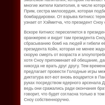
многие жители Капитолия, в числе кото
Прим, сестра милосердия, которая подб
бомбардировки. От взрыва Китнисс теряе
узнает от Хэймитча, что президент Сноу
Вскоре Китнисс переселяется в президен
оранжерею и видит там президента Сноу,
сбрасыванию бомб на людей и гибели её 
президента Койн, которая не менее жадн
скорую смерть от возраста и злоупотреб
хотя Сноу припоминает ей обещание, да
никогда не врать друг другу. Тем време
предлагает провести Голодные игры меж
диктатура вот-вот вновь воцарится в Па
руках посредством ядерного арсенала Д
ведь они сражались ради окончания брат
говорит, что будет согласна только в то
Сноу собственноручно.