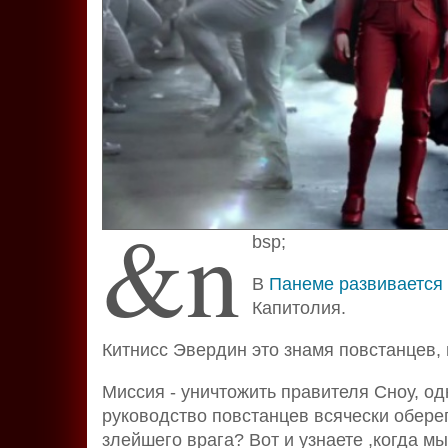
&n
bsp;
В
Панеме развивается 
Капитолия.
Китнисс Эвердин это знамя повстанцев,
Миссия - уничтожить правителя Сноу, од
руководство повстанцев всячески оберег
злейшего врага? Вот и узнаете ,когда м