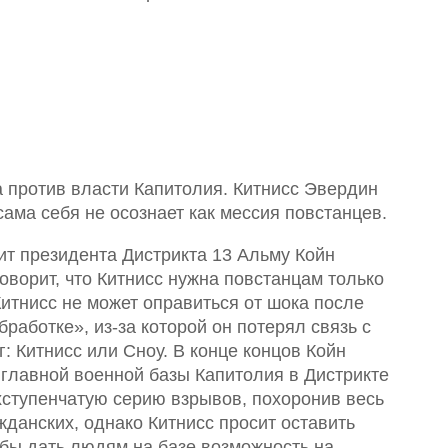
 против власти Капитолия. Китнисс Эвердин
ама себя не осознает как мессия повстанцев.
ит президента Дистрикта 13 Альму Койн
говорит, что Китнисс нужна повстанцам только
итнисс не может оправиться от шока после
бработке», из-за которой он потерял связь с
: Китнисс или Сноу. В конце концов Койн
 главной военной базы Капитолия в Дистрикте
ухступенчатую серию взрывов, похоронив весь
ажданских, однако Китнисс просит оставить
бы дать людям на базе возможность на