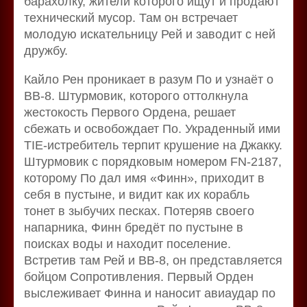
барахолку, жители которого ищут и продают
технический мусор. Там он встречает
молодую искательницу Рей и заводит с ней
дружбу.
Кайло Рен проникает в разум По и узнаёт о
BB-8. Штурмовик, которого оттолкнула
жестокость Первого Ордена, решает
сбежать и освобождает По. Украденный ими
TIE-истребитель терпит крушение на Джакку.
Штурмовик c порядковым номером FN-2187,
которому По дал имя «Финн», приходит в
себя в пустыне, и видит как их корабль
тонет в зыбучих песках. Потеряв своего
напарника, Финн бредёт по пустыне в
поисках воды и находит поселение.
Встретив там Рей и BB-8, он представляется
бойцом Сопротивления. Первый Орден
выслеживает Финна и наносит авиаудар по