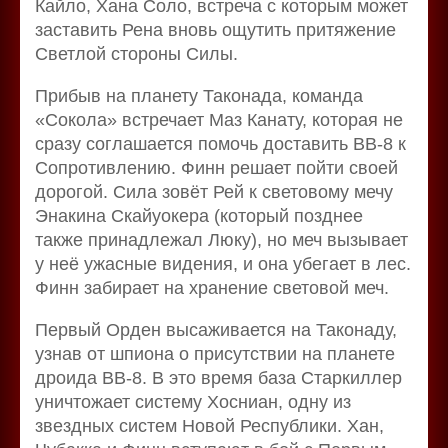
Кайло, Хана Соло, встреча с которым может
заставить Рена вновь ощутить притяжение
Светлой стороны Силы.
Прибыв на планету Таконада, команда
«Сокола» встречает Маз Канату, которая не
сразу соглашается помочь доставить BB-8 к
Сопротивлению. Финн решает пойти своей
дорогой. Сила зовёт Рей к световому мечу
Энакина Скайуокера (который позднее
также принадлежал Люку), но меч вызывает
у неё ужасные видения, и она убегает в лес.
Финн забирает на хранение световой меч.
Первый Орден высаживается на Таконаду,
узнав от шпиона о присутствии на планете
дроида BB-8. В это время база Старкиллер
уничтожает систему Хосниан, одну из
звездных систем Новой Республики. Хан,