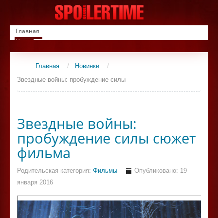
Главная
Новинки
Список фильмов
Сериалы
Главная
/
Новинки
/
Контакты
Звездные войны: пробуждение силы
Звездные войны:
пробуждение силы сюжет
фильма
Родительская категория:
Фильмы
Опубликовано: 19
января 2016