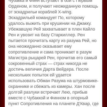
Чубакка и Финн вступают в бой с Первым
Орденом, и получают неожиданную помощь
от эскадрильи кораблей X-wing.
Эскадрильей командует По, которому
удалось выжить при крушении на Джакку.
Убежавшую Рей захватывает в плен Кайло
Рен и увозит на базу Старкиллер. Рен
пытается прочитать карту из разума Рей, но
она неожиданно оказывает ему
сопротивление и сама проникает в разум
Магистра рыцарей Рен, прочитав его самый
сокровенный страх — страх никогда не
достичь величия Дарта Вейдера. После
нескольких попыток ей удается
использовать Обман Разума на штурмовике-
охраннике и сбежать из камеры. Хан после
долгой разлуки встречает Лею, прибыв
вместе с Чубаккой и Финном в опорный
пункт Сопротивления на планете Д’Квар, где