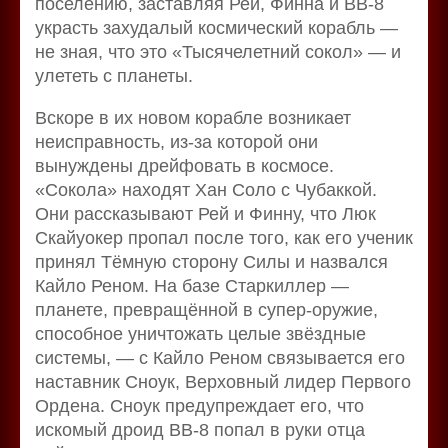
поселению, заставляя Рей, Финна и BB-8
украсть захудалый космический корабль —
не зная, что это «Тысячелетний сокол» — и
улететь с планеты.
Вскоре в их новом корабле возникает
неисправность, из-за которой они
вынуждены дрейфовать в космосе.
«Сокола» находят Хан Соло с Чубаккой.
Они рассказывают Рей и Финну, что Люк
Скайуокер пропал после того, как его ученик
принял Тёмную сторону Силы и назвался
Кайло Реном. На базе Старкиллер —
планете, превращённой в супер-оружие,
способное уничтожать целые звёздные
системы, — с Кайло Реном связывается его
наставник Сноук, Верховный лидер Первого
Ордена. Сноук предупреждает его, что
искомый дроид BB-8 попал в руки отца