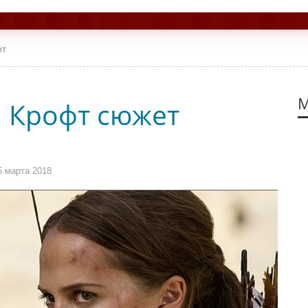
фт
М
а Крофт сюжет
5 марта 2018