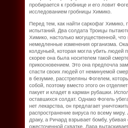
пробирается к гробнице и его ловит Фог
исследованием гробницы Химико.
Перед тем, как найти саркофаг Химико, 
испытаний. Два солдата Троицы пытаютс
Химико, настолько могущественной, что
немедленные изменения организма. Ока
колдуньей, которая могла убить людей 
скорее она была носителем такой смерт
прикосновением. Это она предпочла зам
спасти своих людей от неминуемой сме
в безумие, расстреляны Фогелем, которы
собой, поэтому вместо этого он отделяе
пакует и кладет в карман рубашки. Исп
оставшихся солдат. Однако Фогель убега
нет лекарства, он предлагает уничтожит
распространение вируса по всему миру. 
драку, а Ричард взрывает бомбу, убивая
ожесточенной схватке, Лара вытаскивает