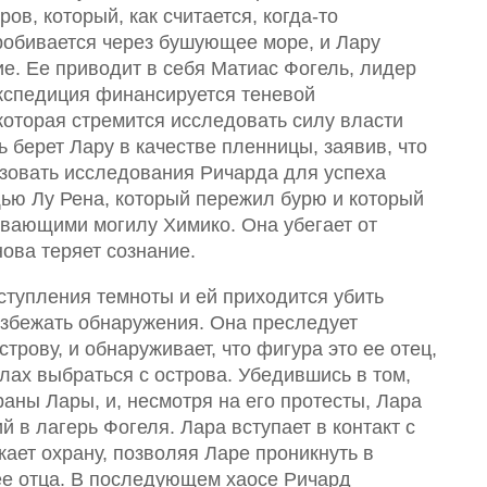
ов, который, как считается, когда-то
робивается через бушующее море, и Лару
ние. Ее приводит в себя Матиас Фогель, лидер
Экспедиция финансируется теневой
которая стремится исследовать силу власти
ь берет Лару в качестве пленницы, заявив, что
ьзовать исследования Ричарда для успеха
щью Лу Рена, который пережил бурю и который
ывающими могилу Химико. Она убегает от
нова теряет сознание.
ступления темноты и ей приходится убить
избежать обнаружения. Она преследует
рову, и обнаруживает, что фигура это ее отец,
лах выбраться с острова. Убедившись в том,
аны Лары, и, несмотря на его протесты, Лара
й в лагерь Фогеля. Лара вступает в контакт с
кает охрану, позволяя Ларе проникнуть в
ее отца. В последующем хаосе Ричард