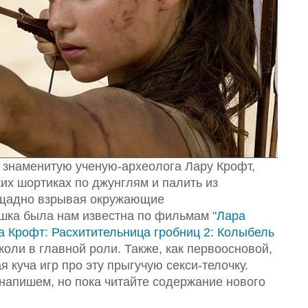
 знаменитую ученую-археолога Лару Крофт,
ких шортиках по джунглям и палить из
ощадно взрывая окружающие
шка была нам известна по фильмам "
Лара
а Крофт: Расхитительница гробниц 2: Колыбель
оли в главной роли. Также, как первоосновой,
 куча игр про эту прыгучую секси-телочку.
 напишем, но пока читайте содержание нового