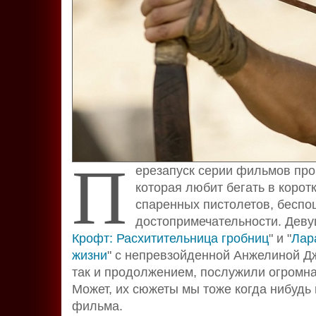
П
ерезапуск серии фильмов про
которая любит бегать в корот
спаренных пистолетов, бесп
достопримечательности. Деву
Крофт: Расхитительница гробниц
" и "
Лар
жизни
" с непревзойденной Анжелиной Дж
так и продолжением, послужили огромная
Может, их сюжеты мы тоже когда нибудь
фильма.