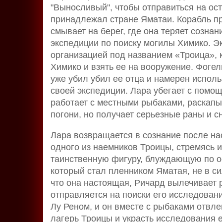
"Выносливый", чтобы отправиться на остр
принадлежал стране Яматаи. Корабль п
смывает на берег, где она теряет созна
экспедиции по поиску могилы Химико. 
организацией под названием «Троица», 
Химико и взять ее на вооружение. Фогел
уже убил убил ее отца и намерен испол
своей экспедиции. Лара убегает с помо
работает с местными рыбаками, раскап
погони, но получает серьезные раны и с
Лара возвращается в сознание после на
одного из наемников Троицы, стремясь 
таинственную фигуру, блуждающую по ост
который стал пленником Яматая, не в си
что она настоящая, Ричард вылечивает р
отправляется на поиски его исследовани
Лу Реном, и он вместе с рыбаками отвле
лагерь Троицы и украсть исследования 