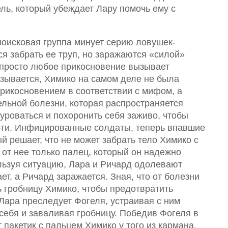
ель, который убеждает Лару помочь ему с
поисковая группа минует серию ловушек-
я забрать ее труп, но заражаются «силой»
 просто любое прикосновение вызывает
зывается, Химико на самом деле не была
прикосновением в соответствии с мифом, а
ельной болезни, которая распространяется
уроваться и похоронить себя заживо, чтобы
рти. Инфицированные солдаты, теперь впавшие
й решает, что не может забрать тело Химико с
т от нее только палец, который он надежно
ользуя ситуацию, Лара и Ричард одолевают
ет, а Ричард заражается. Зная, что от болезни
ь гробницу Химико, чтобы предотвратить
Лара преследует Фогеля, устраивая с ним
 себя и заваливая гробницу. Победив Фогеля в
 пакетик с пальцем Химико у того из кармана,