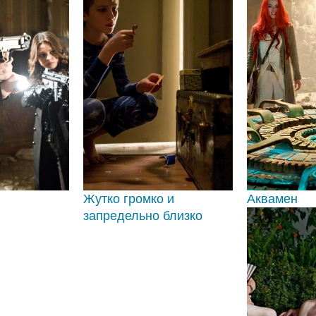
Жутко громко и
Аквамен
запредельно близко