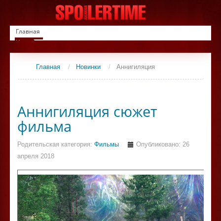
Главная
Новинки
Список фильмов
Сериалы
Главная
/
Новинки
/
Аннигиляция
Контакты
Аннигиляция сюжет
фильма
Родительская категория:
Фильмы
Опубликовано: 26
апреля 2018