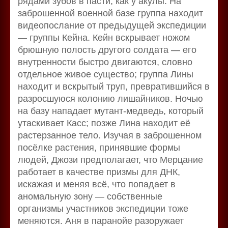
рядами зубов в пасти, как у акулы. На
заброшенной военной базе группа находит
видеопослание от предыдущей экспедиции
— группы Кейна. Кейн вскрывает ножом
брюшную полость другого солдата — его
внутренности быстро двигаются, словно
отдельное живое существо; группа Лины
находит и вскрытый труп, превратившийся в
разросшуюся колонию лишайников. Ночью
на базу нападает мутант-медведь, который
утаскивает Касс; позже Лина находит её
растерзанное тело. Изучая в заброшенном
посёлке растения, принявшие формы
людей, Джози предполагает, что Мерцание
работает в качестве призмы для ДНК,
искажая и меняя всё, что попадает в
аномальную зону — собственные
организмы участников экспедиции тоже
меняются. Аня в паранойе разоружает