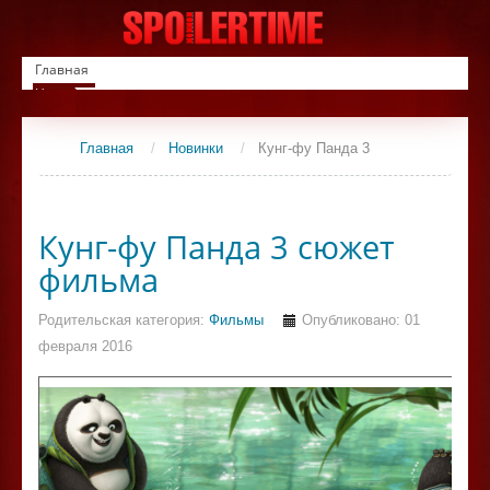
Главная
Новинки
Список фильмов
Сериалы
Главная
/
Новинки
/
Кунг-фу Панда 3
Контакты
Кунг-фу Панда 3 сюжет
фильма
Родительская категория:
Фильмы
Опубликовано: 01
февраля 2016