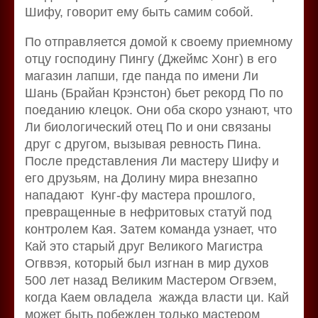
Шифу, говорит ему быть самим собой.
По отправляется домой к своему приемному
отцу господину Пингу (Джеймс Хонг) в его
магазин лапши, где панда по имени Ли
Шань (Брайан Крэнстон) бьет рекорд По по
поеданию клецок. Они оба скоро узнают, что
Ли биологический отец Пo и они связаны
друг с другом, вызывая ревность Пина.
После представления Ли мастеру Шифу и
его друзьям, на Долину мира внезапно
нападают Кунг-фу мастера прошлого,
превращенные в нефритовых статуй под
контролем Кая. Затем команда узнает, что
Кай это старый друг Великого Магистра
Огввэя, который был изгнан в мир духов
500 лет назад Великим Мастером Огвэем,
когда Каем овладела жажда власти ци. Кай
может быть побежден только мастером