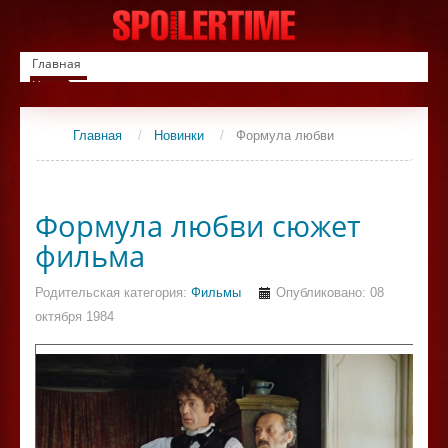
Главная
Новинки
Список фильмов
Сериалы
Главная
/
Новинки
/
Формула любви
Контакты
Формула любви сюжет
фильма
Родительская категория:
Фильмы
Опубликовано: 08
октября 1984