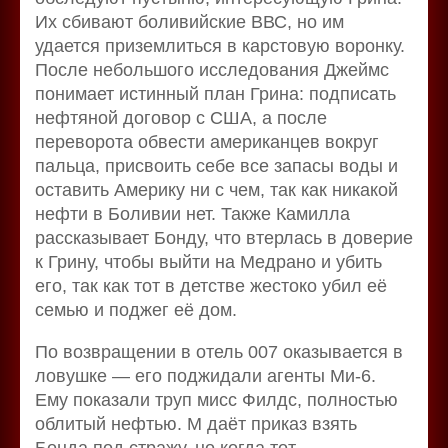
Их сбивают боливийские ВВС, но им
удается приземлиться в карстовую воронку.
После небольшого исследования Джеймс
понимает истинный план Грина: подписать
нефтяной договор с США, а после
переворота обвести американцев вокруг
пальца, присвоить себе все запасы воды и
оставить Америку ни с чем, так как никакой
нефти в Боливии нет. Также Камилла
рассказывает Бонду, что втерлась в доверие
к Грину, чтобы выйти на Медрано и убить
его, так как тот в детстве жестоко убил её
семью и поджег её дом.
По возвращении в отель 007 оказывается в
ловушке — его поджидали агенты Ми-6.
Ему показали труп мисс Филдс, полностью
облитый нефтью. М даёт приказ взять
Бонда под стражу, но когда тот