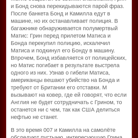
и Бонд снова перекидываются парой фраз.
После банкета Бонд и Камилла едут в
машине, но их останавливает полиция. В
багажнике обнаруживается полумертвый
Матис: Грин перед прилетом Матиса и
Бонда перекупил полицию, искалечил
Матиса и подкинул его Бонду в машину.
Впрочем, Бонд избавляется от полицейских,
но Матис погибает в результате выстрела
одного из них. Узнав о гибели Матиса,
американцы вешают убийство на Бонда и
требуют от Британии его отставки. М
вызывают на ковер, где ей говорят, что если
Англия не будет сотрудничать с Грином, то
останется ни с чем, так как США делиться
нефтью не станет.
В это время 007 и Камилла на самолёте
обследуют пустыню, интересующую Грина.