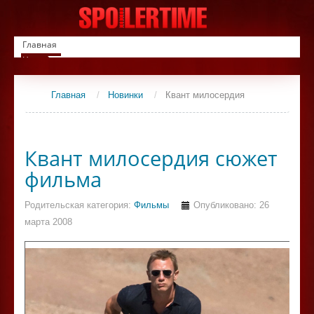
Главная
Новинки
Список фильмов
Сериалы
Главная
/
Новинки
/
Квант милосердия
Контакты
Квант милосердия сюжет
фильма
Родительская категория:
Фильмы
Опубликовано: 26
марта 2008