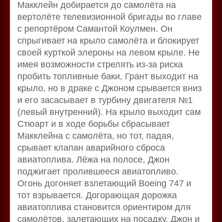
Макклейн добирается до самолёта на
вертолёте телевизионной бригады во главе
с репортёром Самантой Коулмен. Он
спрыгивает на крыло самолёта и блокирует
своей курткой элероны на левом крыле. Не
имея возможности стрелять из-за риска
пробить топливные баки, Грант выходит на
крыло, но в драке с Джоном срывается вниз
и его засасывает в турбину двигателя №1
(левый внутренний). На крыло выходит сам
Стюарт и в ходе борьбы сбрасывает
Макклейна с самолёта, но тот, падая,
срывает клапан аварийного сброса
авиатоплива. Лёжа на полосе, Джон
поджигает пролившееся авиатопливо.
Огонь догоняет взлетающий Boeing 747 и
тот взрывается. Догорающая дорожка
авиатоплива становится ориентиром для
самолётов, залетающих на посадку. Джон и