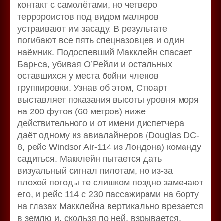
контакт с самолётами, но четверо
терророистов под видом маляров
устраивают им засаду. В результате
погибают все пять спецназовцев и один
наёмник. Подоспевший Макклейн спасает
Барнса, убивая О’Рейли и остальных
оставшихся у места бойни членов
группировки. Узнав об этом, Стюарт
выставляет показания высоты уровня моря
на 200 футов (60 метров) ниже
действительного и от имени диспетчера
даёт одному из авиалайнеров (Douglas DC-
8, рейс Windsor Air-114 из Лондона) команду
садиться. Макклейн пытается дать
визуальный сигнал пилотам, но из-за
плохой погоды те слишком поздно замечают
его, и рейс 114 с 230 пассажирами на борту
на глазах Макклейна вертикально врезается
в землю и, скользя по ней, взрывается.