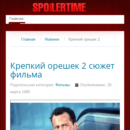
Главная
Новинки
Список фильмов
Сериалы
Главная
/
Новинки
/
Крепкий орешек 2
Контакты
Крепкий орешек 2 сюжет
фильма
Родительская категория:
Фильмы
Опубликовано: 26
марта 1990