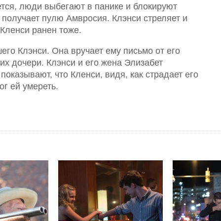
ется, люди выбегают в панике и блокируют
 получает пулю Амвросия. Клэнси стреляет и
 Кленси ранен тоже.
его Клэнси. Она вручает ему письмо от его
их дочери. Клэнси и его жена Элизабет
показывают, что Кленси, видя, как страдает его
г ей умереть.