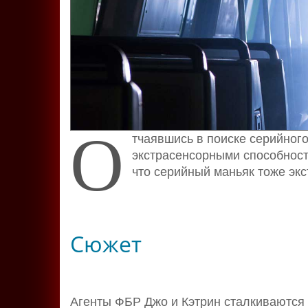
О
тчаявшись в поиске серийног
экстрасенсорными способност
что серийный маньяк тоже экс
Сюжет
Агенты ФБР Джо и Кэтрин сталкиваются с