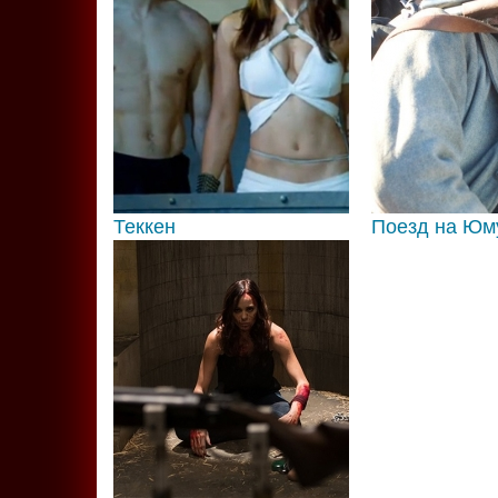
Теккен
Поезд на Юм