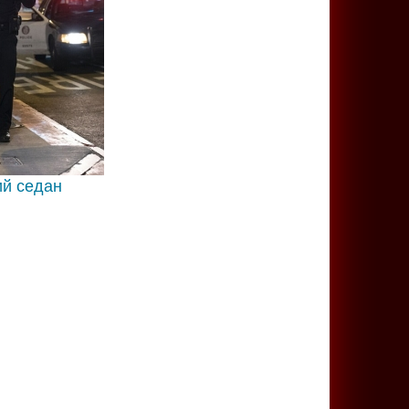
й седан