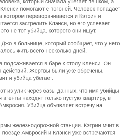
еловека, который сначала убегает пешком, а
 Кленси помогают с погоней. Человек попадает
в котором переворачивается и Кэтрин и
ается застрелить Клэнси, но его успевает
 это не тот убийца, которого они ищут.
 Джо в больнице, который сообщает, что у него
талось жить всего несколько дней.
а подсаживается в баре к столу Кленси. Он
х действий. Жертвы были уже обречены.
ит и убийца убегает.
ют из улик через базы данных, что имя убийцы
 агенты находят только пустую квартиру, в
Амвросия. Убийца объявляет встречу на
рмы железнодорожной станции. Кэтрин мчит в
 поезде Амвросий и Клэнси уже встречаются