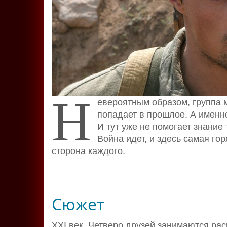
Н
евероятным образом, группа 
попадает в прошлое. А именно
И тут уже не помогает знание 
Война идет, и здесь самая го
сторона каждого.
Сюжет
XXI век. Четверо друзей занимаются ра