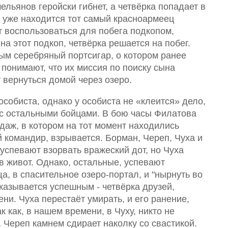
льянов геройски гибнет, а четвёрка попадает в
е уже находится тот самый красноармеец
т воспользоваться для побега подкопом,
а этот подкоп, четвёрка решается на побег.
ым серебряный портсигар, о котором ранее
понимают, что их миссия по поиску сына
 вернуться домой через озеро.
особиста, однако у особиста не «клеится» дело,
 с остальными бойцами. В бою часы Филатова
ндаж, в котором на тот момент находились
 командир, взрывается. Борман, Череп, Чуха и
 успевают взорвать вражеский дот, но Чуха
в живот. Однако, остальные, успевают
, в спасительное озеро-портал, и "нырнуть во
оказывается успешным - четвёрка друзей,
ни. Чуха перестаёт умирать, и его ранение,
к как, в нашем времени, в Чуху, никто не
 Череп камнем сдирает наколку со свастикой.