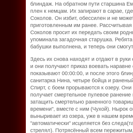
блиндаж. На обратном пути старшина Еме
плен к немцам. Их запирают в сарае, гд
Соколов. Он избит, обессилен и не може
приготовленным им ранее. Рассчитывая н
Соколов просит их передать своим родн
упоминала загадочная старушка. Ребята 
бабушки выполнена, и теперь они смогут
Здесь их снова находят и отдают в руки 
и они получают приказ воевать наравне
показывают 00:00:00, и после этого бли
санитарка Нина, четыре бойца и раненый
Спирт, с боем прорываются к озеру. Они
получает смертельное пулевое ранение 
затащить смертельно раненного товарища
времени", вместе с ним (Чухой). Нырок 
выныривает из озера, уже в нашем време
"автоматически" исцеляется без следа(та
стрелял). Потрясённый всем пережитым,