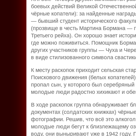
боевых действий Великой Отечественной
чёрные копатели): за найденные наград
— бывший студент исторического факул
(прозвище в честь Мартина Бормана — п
Третьего рейха). Он хорошо знает истор
где можно поживиться. Помощник Борма
других участников группы — Чуха и Чер
в виде стилизованного символа свастики
К месту раскопок приходит сельская ста
Поискового движения (белых копателей), 
пропал сын, у которого был серебряный
молодые люди радостно хихикают и обещ
В ходе раскопок группа обнаруживает б
документах (солдатских книжках) чёрны
фотографии. Решив, что всё это алкого
молодые люди бегут к близлежащему озе
воду, они выныривают уже в 1942 году.