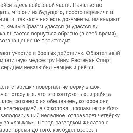
йся здесь войсковой части. Начальство
ать, что они из будущего, просто пережили в
ие, и, так как у них есть документы, им выдают
, каким образом удастся (и удастся ли
ка пытается вернуться обратно (в своё время),
 возвращение не происходит.
мают участие в боевых действиях. Обаятельный
импатичную медсестру Нину. Растаман Спирт
м сердцем невзлюбил немцев и рвётся
сти старушки повергает четвёрку в шок.
т старушке, что это контуженые, и ребята
шлом связано с их обещанием, которое они
, красноармейца Соколова, пропавшего в боях
 заподозривший неладное, отправляет четвёрку
у за «языком». Перед разведкой Филатов с
вает время до того, как будет взорван