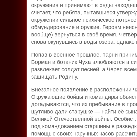
окружения и принимают в ряды находяще
считает, что ребята, пытавшиеся утвержд
окружении сильное психическое потрясен
обмундирование и оружие. Героям неясно
вообще) вернуться в своё время. Четвёр
снова окунувшись в воды озера, однако
Попав в военное прошлое, парни прини
Борман и ботаник Чуха влюбляются в с
развлекает солдат песней, а Череп все
защищать Родину.
Внезапное появление в расположении ча
Окружающие бойцы и командиры объясняю
догадываются, что их пребывание в про
шутливо дали старушке — найти её сына
Великой Отечественной войны. Особист,
под командованием старшины в разведк
помощью своих наручных часов рассчиты