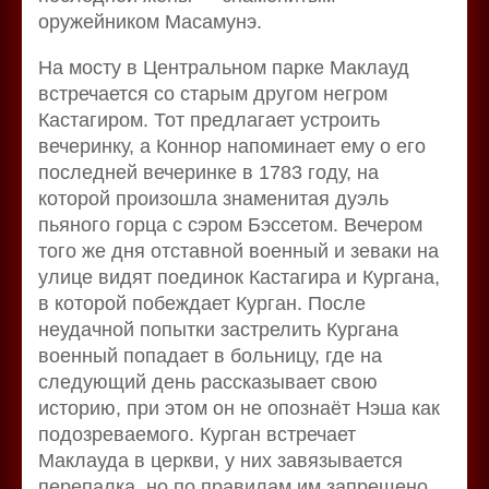
оружейником Масамунэ.
На мосту в Центральном парке Маклауд
встречается со старым другом негром
Кастагиром. Тот предлагает устроить
вечеринку, а Коннор напоминает ему о его
последней вечеринке в 1783 году, на
которой произошла знаменитая дуэль
пьяного горца с сэром Бэссетом. Вечером
того же дня отставной военный и зеваки на
улице видят поединок Кастагира и Кургана,
в которой побеждает Курган. После
неудачной попытки застрелить Кургана
военный попадает в больницу, где на
следующий день рассказывает свою
историю, при этом он не опознаёт Нэша как
подозреваемого. Курган встречает
Маклауда в церкви, у них завязывается
перепалка, но по правилам им запрещено