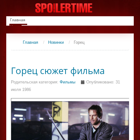
Главная
Новинки
Список фильмов
Сериалы
Главная
/
Новинки
/
Горец
Контакты
Горец сюжет фильма
Родительская категория:
Фильмы
Опубликовано: 31
июля 1986