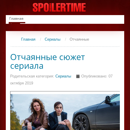
Главная
Новинки
Список фильмов
Сериалы
Главная
/
Сериалы
/
Отчаянные
Контакты
Отчаянные сюжет
сериала
Родительская категория:
Сериалы
Опубликовано: 07
октября 2019