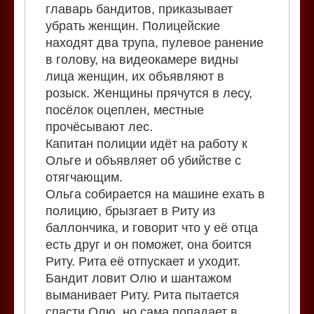
главарь бандитов, приказывает
убрать женщин. Полицейские
находят два трупа, пулевое ранение
в голову, на видеокамере видны
лица женщин, их объявляют в
розыск. Женщины прячутся в лесу,
посёлок оцеплен, местные
прочёсывают лес.
Капитан полиции идёт на работу к
Ольге и объявляет об убийстве с
отягчающим.
Ольга собирается на машине ехать в
полицию, брызгает в Риту из
баллончика, и говорит что у её отца
есть друг и он поможет, она боится
Риту. Рита её отпускает и уходит.
Бандит ловит Олю и шантажом
выманивает Риту. Рита пытается
спасти Олю, но сама попадает в