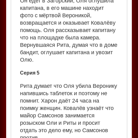
Он едет в Загорский, Оля оглушила
капитана, в его машине находит
фото с мёртвой Вероникой,
возвращается и оказывает Ковалёву
помощь. Оля рассказывает капитану
что на площадке была камера.
Вернувшаяся Рита, думая что в доме
бандит, оглушает капитана и увозит
Олю.
Серия 5
Рита думает что Оля убила Веронику
напившись таблеток и поэтому не
помнит. Харон даёт 24 часа на
поимку женщин. Ковалёв узнаёт что
майор Самсонов занимается
розыском Оли и Риты и просит
отдать это дело ему, но Самсонов
против.