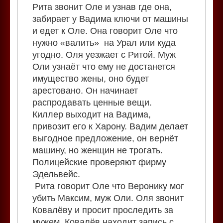
Рита звонит Оле и узнав где она,
забирает у Вадима ключи от машины
и едет к Оле. Она говорит Оле что
нужно «валить» на Урал или куда
угодно. Оля уезжает с Ритой. Муж
Оли узнаёт что ему не достанется
имущество жены, оно будет
арестовано. Он начинает
распродавать ценные вещи.
Киллер выходит на Вадима,
привозит его к Харону. Вадим делает
выгодное предложение, он вернёт
машину, но женщин не трогать.
Полицейские проверяют фирму
Эдельвейс.
Рита говорит Оле что Веронику мог
убить Максим, муж Оли. Оля звонит
Ковалёву и просит проследить за
мужем. Ковалёв находит запись с