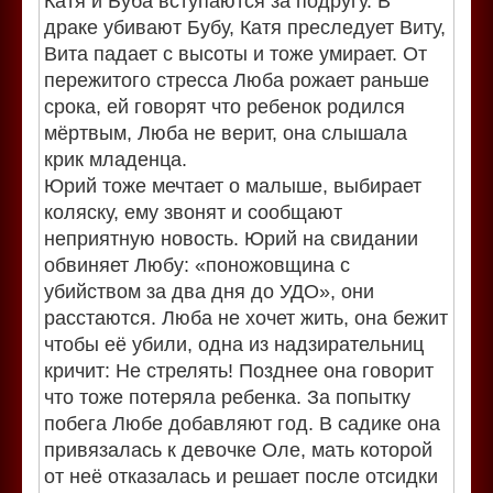
Катя и Буба вступаются за подругу. В
драке убивают Бубу, Катя преследует Виту,
Вита падает с высоты и тоже умирает. От
пережитого стресса Люба рожает раньше
срока, ей говорят что ребенок родился
мёртвым, Люба не верит, она слышала
крик младенца.
Юрий тоже мечтает о малыше, выбирает
коляску, ему звонят и сообщают
неприятную новость. Юрий на свидании
обвиняет Любу: «поножовщина с
убийством за два дня до УДО», они
расстаются. Люба не хочет жить, она бежит
чтобы её убили, одна из надзирательниц
кричит: Не стрелять! Позднее она говорит
что тоже потеряла ребенка. За попытку
побега Любе добавляют год. В садике она
привязалась к девочке Оле, мать которой
от неё отказалась и решает после отсидки