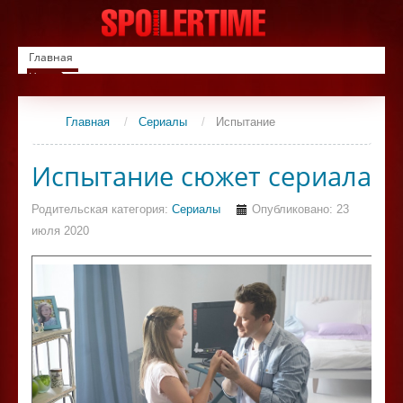
Главная
Новинки
Список фильмов
Сериалы
Главная
/
Сериалы
/
Испытание
Контакты
Испытание сюжет сериала
Родительская категория:
Сериалы
Опубликовано: 23
июля 2020