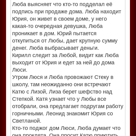
Люба выясняет что кто-то подделал её
подпись при продаже дома. Люба находит
Юрия, он живет в своем доме, у него
какая-то очередная девушка, Люба
проникает в дом. Юрий пытается
откупиться от Любы, дает крупную сумму
денег. Люба выбрасывает деньги.
Кирилл следит за Любой, видит как Люба
выходит от Юрия и едет за ней до дома
Люси.
Утром Люся и Люба провожают Стеку в
школу, там неожиданно они встречают
Катю с Лизой, Лиза берет шефство над
Степкой. Катя узнает что у Любы все
отобрали, она предлагает подругам работу
горничными. Леонид знакомит Юрия со
Светланой.
Кто-то поджог дом Люси, Люба думает что
она проклята. Она просит Катю приютить