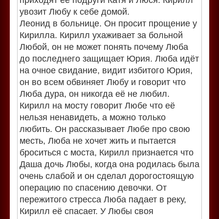
приходят её подруги Катя и Люся. Кирилл
увозит Любу к себе домой.
Леонид в больнице. Он просит прощение у
Кирилла. Кирилл ухаживает за больной
Любой, он не может понять почему Люба
до последнего защищает Юрия. Люба идёт
на очное свидание, видит избитого Юрия,
он во всем обвиняет Любу и говорит что
Люба дура, он никогда её не любил.
Кирилл на мосту говорит Любе что её
нельзя ненавидеть, а можно только
любить. Он рассказывает Любе про свою
месть, Люба не хочет жить и пытается
броситься с моста, Кирилл признается что
Даша дочь Любы, когда она родилась была
очень слабой и он сделал дорогостоящую
операцию по спасению девочки. От
пережитого стресса Люба падает в реку,
Кирилл её спасает. У Любы своя