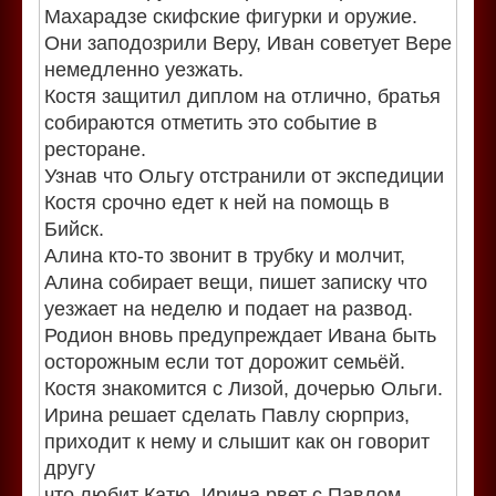
Махарадзе скифские фигурки и оружие.
Они заподозрили Веру, Иван советует Вере
немедленно уезжать.
Костя защитил диплом на отлично, братья
собираются отметить это событие в
ресторане.
Узнав что Ольгу отстранили от экспедиции
Костя срочно едет к ней на помощь в
Бийск.
Алина кто-то звонит в трубку и молчит,
Алина собирает вещи, пишет записку что
уезжает на неделю и подает на развод.
Родион вновь предупреждает Ивана быть
осторожным если тот дорожит семьёй.
Костя знакомится с Лизой, дочерью Ольги.
Ирина решает сделать Павлу сюрприз,
приходит к нему и слышит как он говорит
другу
что любит Катю. Ирина рвет с Павлом.