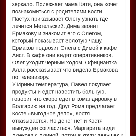
зеркало. Приезжает мама Кати, она хочет
познакомиться с родителями Кости.
Пастух приказывает Олегу узнать где
лечится Метельский. Дима звонит
Ермакову и знакомит его с Олегом,
который показывает Золотую чашу.
Ермаков подвозит Олега с Димой к кафе
Аист. В кафе они видят оперативников,
Олег уходит черным ходом. Официантка
Алла рассказывает что видела Ермакова
по телевизору.
У Ирины температура, Павел покупает
продукты и едет навестить больную,
говорит что скоро едет в командировку в
Болгарию на год. Друг Рома предлагает
Косте «выгодное дело», Костя
отказывается. Но денег нет и Костя
вынужден согласиться. Маргарита видит
Алексея с Алиной, потом в кругу девушек и