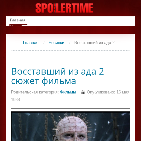
Главная
Новинки
Список фильмов
Сериалы
Главная
/
Новинки
/
Восставший из ада 2
Контакты
Восставший из ада 2
сюжет фильма
Родительская категория:
Фильмы
Опубликовано: 16 мая
1988