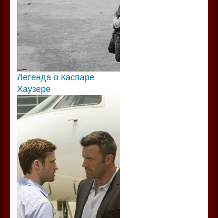
Легенда о Каспаре
Хаузере