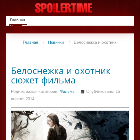
Главная
Новинки
Список фильмов
Сериалы
Главная
/
Новинки
/
Белоснежка и охотник
Контакты
Белоснежка и охотник
сюжет фильма
Родительская категория:
Фильмы
Опубликовано: 15
апреля 2014