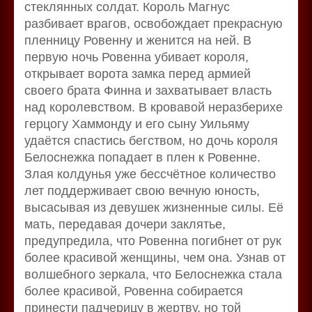
стеклянных солдат. Король Магнус
разбивает врагов, освобождает прекрасную
пленницу Ровенну и женится на ней. В
первую ночь Ровенна убивает короля,
открывает ворота замка перед армией
своего брата Финна и захватывает власть
над королевством. В кровавой неразберихе
герцогу Хаммонду и его сыну Уильяму
удаётся спастись бегством, но дочь короля
Белоснежка попадает в плен к Ровенне.
Злая колдунья уже бессчётное количество
лет поддерживает свою вечную юность,
высасывая из девушек жизненные силы. Её
мать, передавая дочери заклятье,
предупредила, что Ровенна погибнет от рук
более красивой женщины, чем она. Узнав от
волшебного зеркала, что Белоснежка стала
более красивой, Ровенна собирается
принести падчерицу в жертву, но той