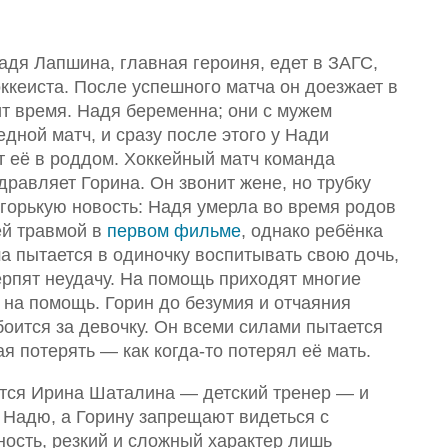
адя Лапшина, главная героиня, едет в ЗАГС,
ккеиста. После успешного матча он доезжает в
т время. Надя беременна; они с мужем
дной матч, и сразу после этого у Нади
 её в роддом. Хоккейный матч команда
равляет Горина. Он звонит жене, но трубку
 горькую новость: Надя умерла во время родов
ей травмой в
первом фильме
, однако ребёнка
а пытается в одиночку воспитывать свою дочь,
ерпят неудачу. На помощь приходят многие
 на помощь. Горин до безумия и отчаяния
 боится за девочку. Он всеми силами пытается
я потерять — как когда-то потерял её мать.
ется Ирина Шаталина — детский тренер — и
ь Надю, а Горину запрещают видеться с
ность, резкий и сложный характер лишь