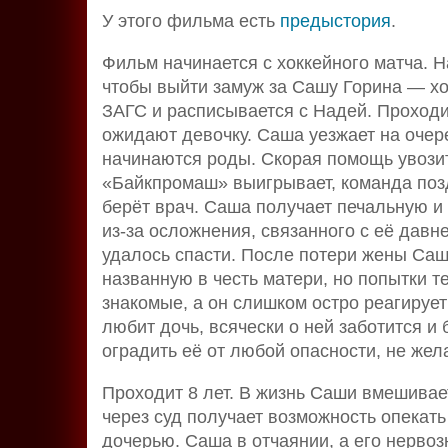
У этого фильма есть
предыстория
.
Фильм начинается с хоккейного матча. Н
чтобы выйти замуж за Сашу Горина — хо
ЗАГС и расписывается с Надей. Проходи
ожидают девочку. Саша уезжает на очере
начинаются роды. Скорая помощь увозит
«Байкпромаш» выигрывает, команда позд
берёт врач. Саша получает печальную и
из-за осложнения, связанного с её давн
удалось спасти. После потери жены Саш
названную в честь матери, но попытки т
знакомые, а он слишком остро реагирует
любит дочь, всячески о ней заботится и
оградить её от любой опасности, не жела
Проходит 8 лет. В жизнь Саши вмешива
через суд получает возможность опекат
дочерью. Саша в отчаянии, а его нервоз