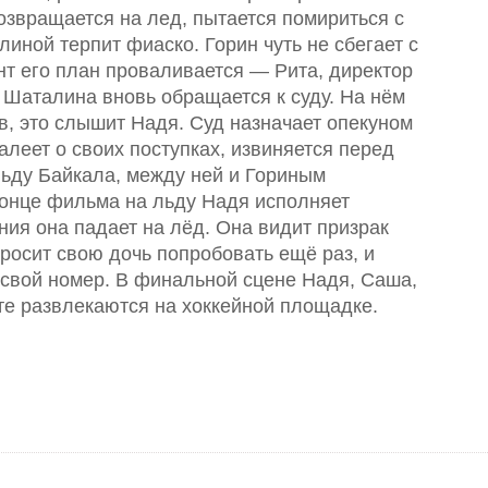
озвращается на лед, пытается помириться с
иной терпит фиаско. Горин чуть не сбегает с
нт его план проваливается — Рита, директор
Шаталина вновь обращается к суду. На нём
в, это слышит Надя. Суд назначает опекуном
алеет о своих поступках, извиняется перед
ьду Байкала, между ней и Гориным
конце фильма на льду Надя исполняет
ния она падает на лёд. Она видит призрак
осит свою дочь попробовать ещё раз, и
 свой номер. В финальной сцене Надя, Саша,
те развлекаются на хоккейной площадке.