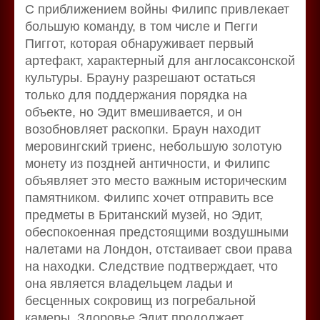
С приближением войны Филипс привлекает
большую команду, в том числе и Пегги
Пиггот, которая обнаруживает первый
артефакт, характерный для англосаксонской
культуры. Брауну разрешают остаться
только для поддержания порядка на
объекте, но Эдит вмешивается, и он
возобновляет раскопки. Браун находит
меровингский триенс, небольшую золотую
монету из поздней античности, и Филипс
объявляет это место важным историческим
памятником. Филипс хочет отправить все
предметы в Британский музей, но Эдит,
обеспокоенная предстоящими воздушными
налетами на Лондон, отстаивает свои права
на находки. Следствие подтверждает, что
она является владельцем ладьи и
бесценных сокровищ из погребальной
камеры. Здоровье Эдит продолжает