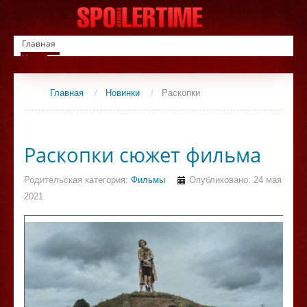
Главная
Новинки
Список фильмов
Сериалы
Главная
/
Новинки
/
Раскопки
Контакты
Раскопки сюжет фильма
Родительская категория:
Фильмы
Опубликовано: 24 мая
2021