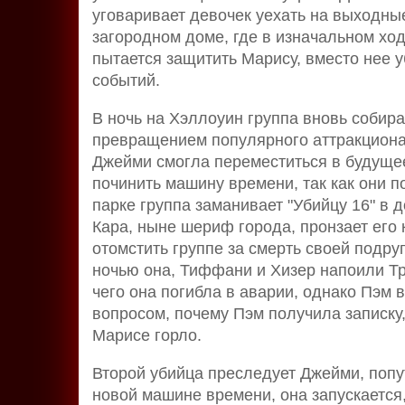
уговаривает девочек уехать на выходные
загородном доме, где в изначальном хо
пытается защитить Марису, вместо нее 
событий.
В ночь на Хэллоуин группа вновь собира
превращением популярного аттракциона
Джейми смогла переместиться в будуще
починить машину времени, так как они п
парке группа заманивает "Убийцу 16" в д
Кара, ныне шериф города, пронзает его
отомстить группе за смерть своей подру
ночью она, Тиффани и Хизер напоили Тр
чего она погибла в аварии, однако Пэм 
вопросом, почему Пэм получила записку,
Марисе горло.
Второй убийца преследует Джейми, попу
новой машине времени, она запускается,