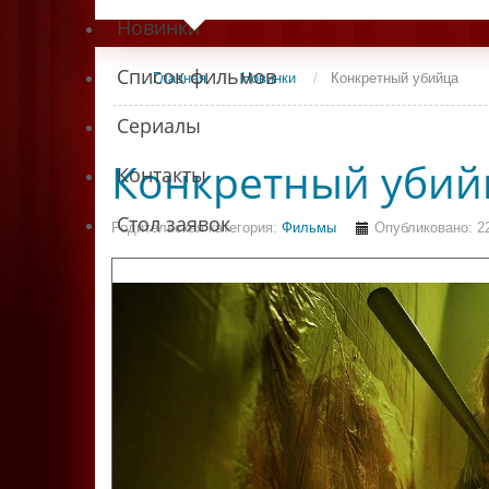
Новинки
Список фильмов
Главная
/
Новинки
/
Конкретный убийца
Сериалы
Конкретный убий
Контакты
Стол заявок
Родительская категория:
Фильмы
Опубликовано: 2