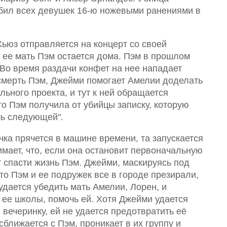
 убил всех девушек 16-ю ножевыми ранениями в
ьюз отправляется на концерт со своей
а ее мать Пэм остается дома. Пэм в прошлом
 Во время раздачи конфет на нее нападает
смерть Пэм, Джейми помогает Амелии доделать
ьного проекта, и тут к ней обращается
о Пэм получила от убийцы записку, которую
шь следующей".
ка прячется в машине времени, та запускается
имает, что, если она остановит первоначальную
т спасти жизнь Пэм. Джейми, маскируясь под
что Пэм и ее подружек все в городе презирали,
удается убедить мать Амелии, Лорен, и
 ее школы, помочь ей. Хотя Джейми удается
вечеринку, ей не удается предотвратить её
ближается с Пэм, проникает в их группу и