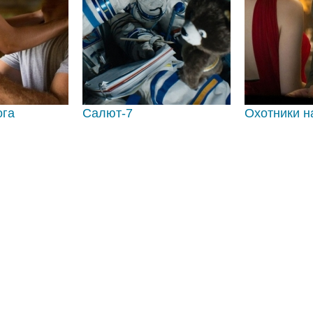
ога
Салют-7
Охотники н