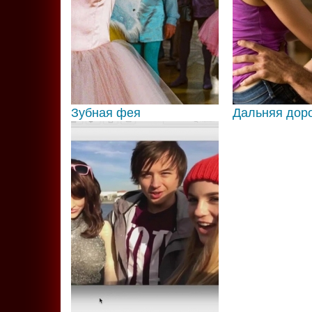
Зубная фея
Дальняя дор