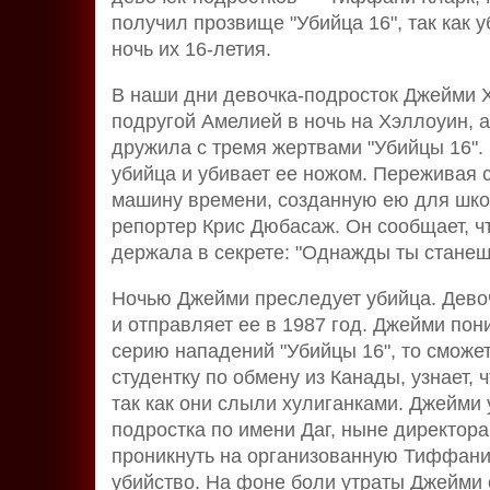
получил прозвище "Убийца 16", так как
ночь их 16-летия.
В наши дни девочка-подросток Джейми Х
подругой Амелией в ночь на Хэллоуин, 
дружила с тремя жертвами "Убийцы 16".
убийца и убивает ее ножом. Переживая 
машину времени, созданную ею для школ
репортер Крис Дюбасаж. Он сообщает, чт
держала в секрете: "Однажды ты стане
Ночью Джейми преследует убийца. Девоч
и отправляет ее в 1987 год. Джейми пон
серию нападений "Убийцы 16", то сможе
студентку по обмену из Канады, узнает, 
так как они слыли хулиганками. Джейми 
подростка по имени Даг, ныне директора
проникнуть на организованную Тиффани 
убийство. На фоне боли утраты Джейми с