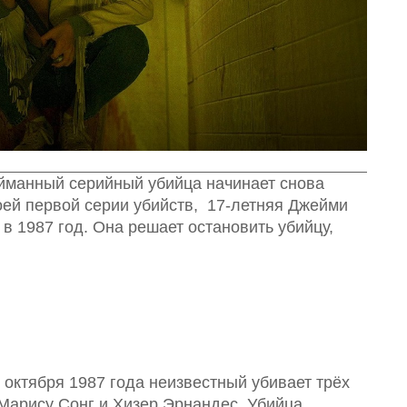
ойманный серийный убийца начинает снова
воей первой серии убийств, 17-летняя Джейми
в 1987 год. Она решает остановить убийцу,
 октября 1987 года неизвестный убивает трёх
Марису Сонг и Хизер Эрнандес. Убийца