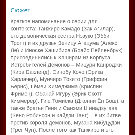
Сюжет
Краткое напоминание о серии для
контекста: Танжиро Камадо (Зак Агилар),
его демоническая сестра Нэзуко (Эбби
Тротт) и их друзья Зеницу Агацума (Алекс
Ле) и Иноске Хашибира (Брайс Пейпенбрук)
присоединились к Хаширам из Корпуса
Истребителей Демонов – Мицури Канроджи
(Кира Бакленд), Синобу Кочо (Эрика
Харлачер), Муичиро Токито (Гриффин
Бернс), Гёмеи Химеджима (Криспин
Фримен), Обанай Игуру (Эрик Скотт
Киммерер), Гию Томиёка (Джонни Ён Бош), а
также братья Геня и Санэми Шинадзугава
(Зено Робинсон и Кайдзи Танг) – в их битве
против короля демонов, Музана Кибуцудзи
(Грег Чун). После того как Танжиро и его