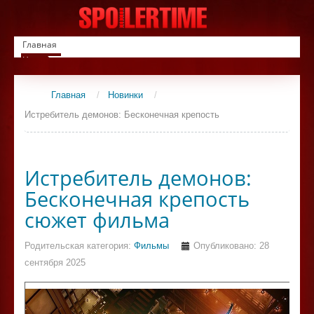
Главная
Новинки
Список фильмов
Сериалы
Главная
/
Новинки
/
Контакты
Истребитель демонов: Бесконечная крепость
Истребитель демонов:
Бесконечная крепость
сюжет фильма
Родительская категория:
Фильмы
Опубликовано: 28
сентября 2025