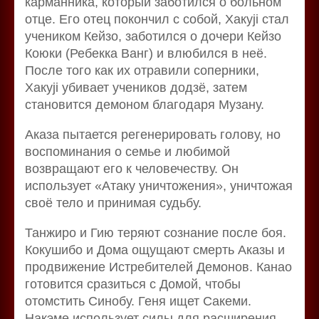
карманника, который заботился о больном
отце. Его отец покончил с собой, Хакуji стал
учеником Кейзо, заботился о дочери Кейзо
Коюки (Ребекка Ванг) и влюбился в неё.
После того как их отравили соперники,
Хакуji убивает учеников додзё, затем
становится демоном благодаря Музану.
Аказа пытается регенерировать голову, но
воспоминания о семье и любимой
возвращают его к человечеству. Он
использует «Атаку уничтожения», уничтожая
своё тело и принимая судьбу.
Танжиро и Гию теряют сознание после боя.
Кокушибо и Дома ощущают смерть Аказы и
продвижение Истребителей Демонов. Канао
готовится сразиться с Домой, чтобы
отомстить Синобу. Геня ищет Сакеми.
Накэме использует силы для расширения