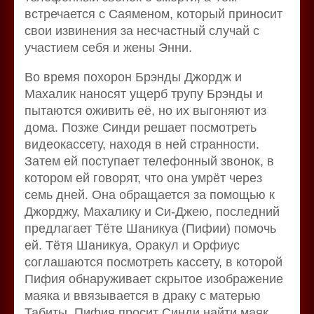
встречается с Саяменом, который приносит
свои извинения за несчастный случай с
участием себя и жены Энни.
Во время похорон Брэнды Джордж и
Махалик наносят ущерб трупу Брэнды и
пытаются оживить её, но их выгоняют из
дома. Позже Синди решает посмотреть
видеокассету, находя в ней странности.
Затем ей поступает телефонный звонок, в
котором ей говорят, что она умрёт через
семь дней. Она обращается за помощью к
Джорджу, Махалику и Си-Джею, последний
предлагает Тёте Шаникуа (Пифии) помочь
ей. Тётя Шаникуа, Оракул и Орфиус
соглашаются посмотреть кассету, в которой
Пифия обнаруживает скрытое изображение
маяка и ввязывается в драку с матерью
Табиты. Пифия просит Синди найти маяк,