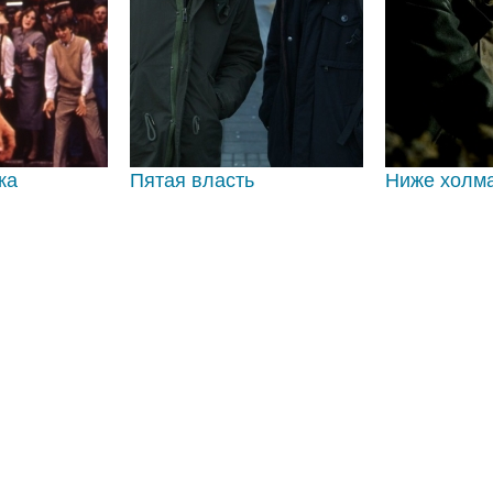
ка
Пятая власть
Ниже холма