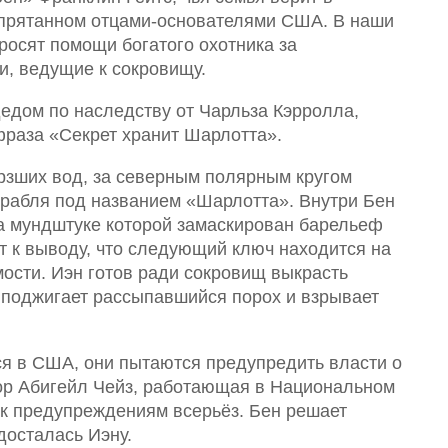
спрятанном отцами-основателями США. В наши
росят помощи богатого охотника за
и, ведущие к сокровищу.
едом по наследству от Чарльза Кэрролла,
фраза «Секрет хранит Шарлотта».
рзших вод, за северным полярным кругом
орабля под названием «Шарлотта». Внутри Бен
а мундштуке которой замаскирован барельеф
т к выводу, что следующий ключ находится на
ости. Иэн готов ради сокровищ выкрасть
 поджигает рассыпавшийся порох и взрывает
я в США, они пытаются предупредить власти о
ктор Абигейл Чейз, работающая в Национальном
 к предупреждениям всерьёз. Бен решает
досталась Иэну.