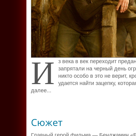
И
з века в век переходит преда
запрятали на черный день ог
никто особо в это не верит, к
удается найти зацепку, которая
далее...
Сюжет
Главный герой фильма — Бенджамин «Бе