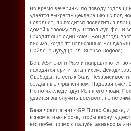
Во время вечеринки по поводу годовщи
удаётся выкрасть Декларацию из-под но
неладное, приходится посвятить в план
домой к своему отцу. Используя фен и с
находят ещё один ключ. Бен догадываетс
письма, когда-то написанные Бенджами
Сайленс Дугуд (англ. Silence Dogood).
Бен, Абигейл и Райли направляются во 
находятся оригиналы писем. Декодирова
Свободы, то есть к Залу Независимости,
созданные Франклином. Надевая очки, Б
Но по их следу идут Иэн и его люди. По
удаётся заполучить документ, но не очки
Бена ловит агент ФБР Питер Седаски, и 
Иэном в Нью-Йорке, чтобы вернуть Декл
его побег прямо с палубы авианосца «Н