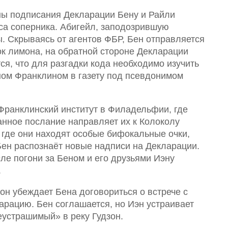
ны подписания Декларации Бену и Райли
са соперника. Абигейл, заподозрившую
ы. Скрываясь от агентов ФБР, Бен отправляется
ок лимона, на обратной стороне Декларации
я, что для разгадки кода необходимо изучить
ном Франклином в газету под псевдонимом
Франклинский институт в Филадельфии, где
нное послание направляет их к Колоколу
 где они находят особые бифокальные очки,
ен распознаёт новые надписи на Декларации.
сле погони за Беном и его друзьями Иэну
.
он убеждает Бена договориться о встрече с
арацию. Бен соглашается, но Иэн устраивает
еустрашимый» в реку Гудзон.