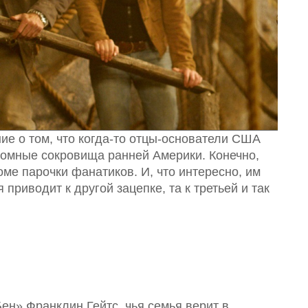
ние о том, что когда-то отцы-основатели США
ромные сокровища ранней Америки. Конечно,
роме парочки фанатиков. И, что интересно, им
 приводит к другой зацепке, та к третьей и так
н» Франклин Гейтс, чья семья верит в