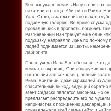
Бен вынужден помочь Иэну в поисках сок
похитили его отца, Абигейл и Райли. Но
Уолл-Стрит, а затем вниз по шахте глуб
подземную галерею. Во время спуска оди
провалившись в пропасть, погибает. Там
Разгневанный Иэн требует ещё один клю
подсказку, направляя Иэна по ложному п
людей поднимается из шахты, намеренн
лабиринта.
После ухода Иэна Бен объясняет, что д
комнате сокровищ. Они обнаруживают п
настоящий зал сокровищ, полный золоты
Рима, Британии, даже скрижалей из Але
спасительный выход, ведущий обратно в
агент Седаски является масоном. Но он 
предлагает распределить его по музеям
непричастна к похищению Декларации, и
принадлежала всей семье Гейтс и Райли