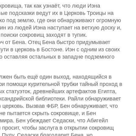
ровища, так как узнаёт, что люди Иэна
вые подсказки ведут их в Церковь Троицы на
око под землю, где они обнаруживают огромную
н из людей Иэна наступает на ветхую доску и,
 поиски сокровищ заходят в тупик.
ч от Бена. Отец Бена быстро придумывает
ути в церковь в Бостоне. Иэн с одним из своих
о оставляя остальных в западне подземного
олжен быть ещё один выход, находящийся в
ри помощи курительной трубки тайный проход в
х статуэток, древнейших артефактов Египта,
ксандрийской библиотеки. Райли обнаруживает
 церковь. Вызвав ФБР, Бен обнаруживает, что
не пытается скрыть сокровище, и Бен
 мира. Бен убеждает Седаски, что Абигейл
 просит, чтобы заслуга в открытии сокровищ
 Пулу. Седаски благодарит Бена, но