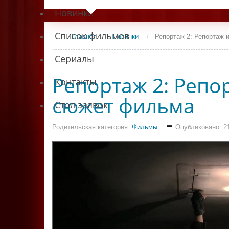
Новинки
Список фильмов
Главная
/
Новинки
/
Репортаж 2: Репортаж 
Сериалы
Репортаж 2: Репо
Контакты
сюжет фильма
Стол заявок
Родительская категория:
Фильмы
Опубликовано: 2