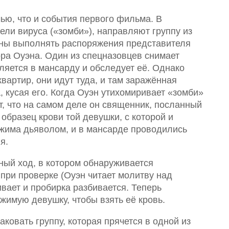
ью, что и события первого фильма. В
ели вируса («зомби»), направляют группу из
жны выполнять распоряжения представителя
ра Оуэна. Один из спецназовцев снимает
ляется в мансарду и обследует её. Однако
вартир, они идут туда, и там заражённая
 кусая его. Когда Оуэн утихомиривает «зомби»
т, что на самом деле он священник, посланный
образец крови той девушки, с которой и
жима дьяволом, и в мансарде проводились
я.
ный ход, в котором обнаруживается
 при проверке (Оуэн читает молитву над
вает и пробирка разбивается. Теперь
имую девушку, чтобы взять её кровь.
овать группу, которая прячется в одной из