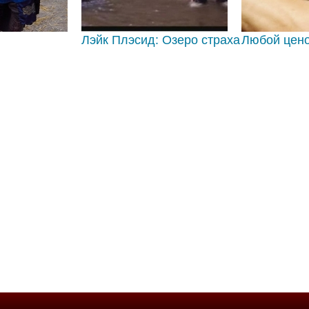
Лэйк Плэсид: Озеро страха
Любой цен