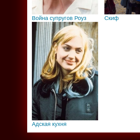
Война супругов Роуз
Скиф
Адская кухня