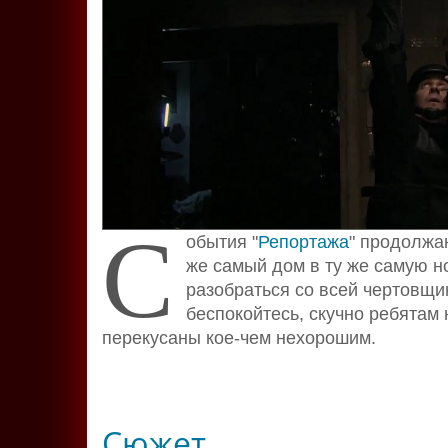
С
обытия "
Репортажа
" продолжа
же самый дом в ту же самую н
разобраться со всей чертовщин
беспокойтесь, скучно ребятам 
перекусаны кое-чем нехорошим.
Сюжет