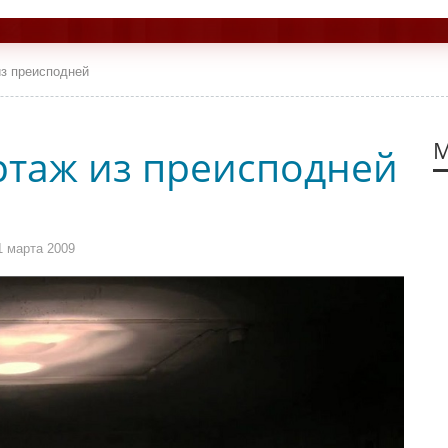
из преисподней
М
ртаж из преисподней
1 марта 2009