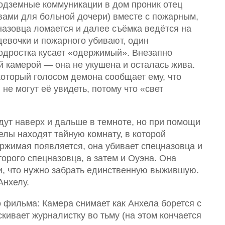
подземные коммуникации в дом проник отец
вами для больной дочери) вместе с пожарным,
назовца ломается и далее съёмка ведётся на
девочки и пожарного убивают, один
подростка кусает «одержимый». Внезапно
й камерой — она не укушена и осталась жива.
который голосом демона сообщает ему, что
не могут её увидеть, потому что «свет
дут наверх и дальше в темноте, но при помощи
елы находят тайную комнату, в которой
ржимая появляется, она убивает спецназовца и
торого спецназовца, а затем и Оуэна. Она
ии, что нужно забрать единственную выжившую.
Анхелу.
 фильма: Камера снимает как Анхела борется с
кивает журналистку во тьму (на этом кончается