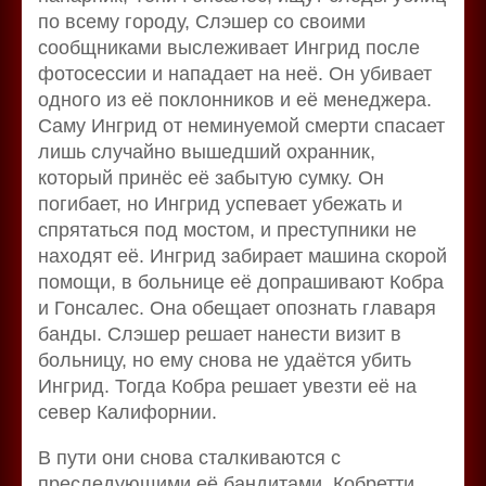
по всему городу, Слэшер со своими
сообщниками выслеживает Ингрид после
фотосессии и нападает на неё. Он убивает
одного из её поклонников и её менеджера.
Саму Ингрид от неминуемой смерти спасает
лишь случайно вышедший охранник,
который принёс её забытую сумку. Он
погибает, но Ингрид успевает убежать и
спрятаться под мостом, и преступники не
находят её. Ингрид забирает машина скорой
помощи, в больнице её допрашивают Кобра
и Гонсалес. Она обещает опознать главаря
банды. Слэшер решает нанести визит в
больницу, но ему снова не удаётся убить
Ингрид. Тогда Кобра решает увезти её на
север Калифорнии.
В пути они снова сталкиваются с
преследующими её бандитами. Кобретти