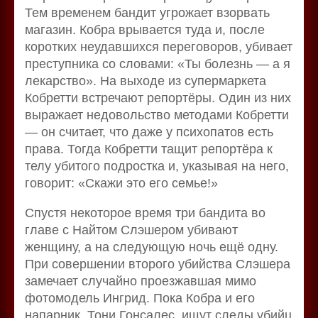
Тем временем бандит угрожает взорвать
магазин. Кобра врывается туда и, после
коротких неудавшихся переговоров, убивает
преступника со словами: «Ты болезнь — а я
лекарство». На выходе из супермаркета
Кобретти встречают репортёры. Один из них
выражает недовольство методами Кобретти
— он считает, что даже у психопатов есть
права. Тогда Кобретти тащит репортёра к
телу убитого подростка и, указывая на него,
говорит: «Скажи это его семье!»
Спустя некоторое время три бандита во
главе с Найтом Слэшером убивают
женщину, а на следующую ночь ещё одну.
При совершении второго убийства Слэшера
замечает случайно проезжавшая мимо
фотомодель Ингрид. Пока Кобра и его
напарник, Тони Гонсалес, ищут следы убийц