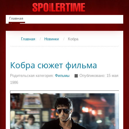
Главная
Новинки
Список фильмов
Сериалы
Главная
/
Новинки
/
Кобра
Контакты
Кобра сюжет фильма
Родительская категория:
Фильмы
Опубликовано: 15 мая
1986