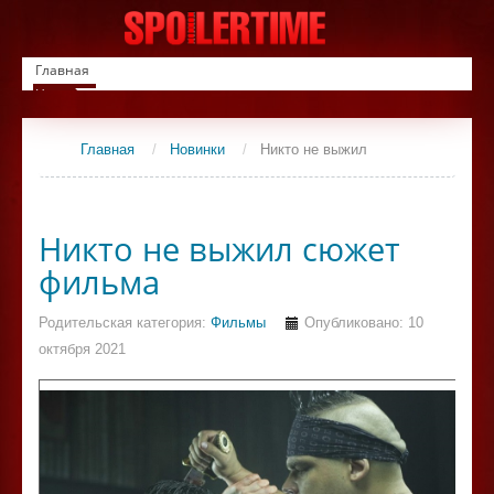
Главная
Новинки
Список фильмов
Сериалы
Главная
/
Новинки
/
Никто не выжил
Контакты
Никто не выжил сюжет
фильма
Родительская категория:
Фильмы
Опубликовано: 10
октября 2021