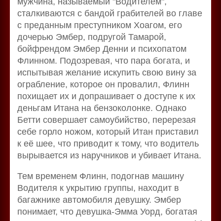
мужчина, называемый "Водителем",
сталкиваются с бандой грабителей во главе
с преданным преступником Хоагом, его
дочерью Эмбер, подругой Тамарой,
бойфрендом Эмбер Денни и психопатом
Флинном. Подозревая, что пара богата, и
испытывая желание искупить свою вину за
ограбление, которое он провалил, Флинн
похищает их и допрашивает о доступе к их
деньгам Итана на бензоколонке. Однако
Бетти совершает самоубийство, перерезая
себе горло ножом, который Итан приставил
к её шее, что приводит к тому, что водитель
вырывается из наручников и убивает Итана.
Тем временем Флинн, подогнав машину
Водителя к укрытию группы, находит в
багажнике автомобиля девушку. Эмбер
понимает, что девушка-Эмма Уорд, богатая