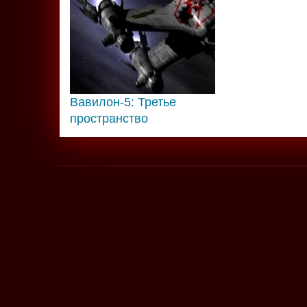
Вавилон-5: Третье
пространство