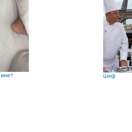
о мне?
Шеф