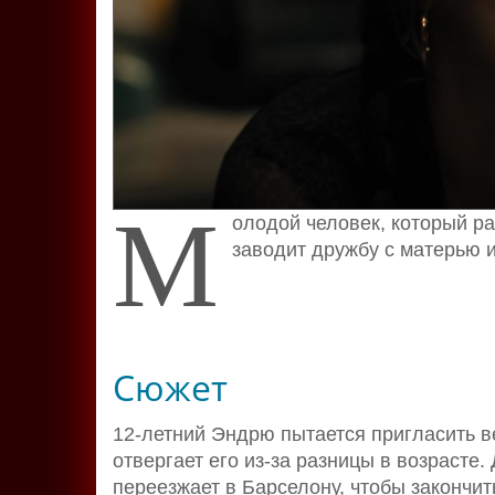
М
олодой человек, который р
заводит дружбу с матерью 
Сюжет
12-летний Эндрю пытается пригласить в
отвергает его из-за разницы в возрасте.
переезжает в Барселону, чтобы закончи