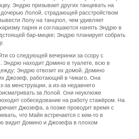
ицву. Эндрю призывает других танцевать на
ё дочерью Лолой, страдающей расстройством
вывести Лолу на танцпол, чем удивляет
харизму парня и соглашаются нанять Эндрю в
едстоящей бар-мицве; Эндрю планирует собрать
у.
йти со следующей вечеринки за ссору с
. Эндрю находит Домино в туалете, всю в
дежду; Эндрю отвозит их домой. Домино
них Джозеф, работающий в Чикаго. Она
из-за менструации, а из-за недавнего
исматривать за Лолой. Они неуклюже
оходит собеседование на работу стажёром. На
речает Джозефа, а позже проводит время с
вать, что Майя встречается с кем-то в
ю видит Домино и Джозефа в плохом