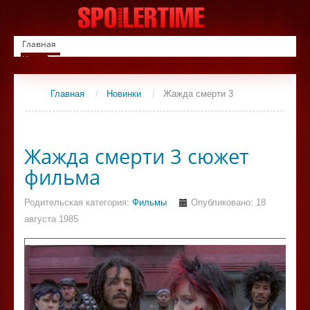
Главная
Новинки
Список фильмов
Сериалы
Главная
/
Новинки
/
Жажда смерти 3
Контакты
Жажда смерти 3 сюжет
фильма
Родительская категория:
Фильмы
Опубликовано: 18
августа 1985