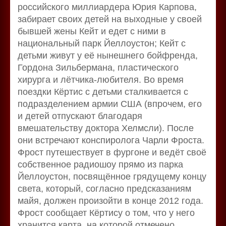
российского миллиардера Юрия Карпова,
забирает своих детей на выходные у своей
бывшей жены Кейт и едет с ними в
национальный парк Йеллоустон; Кейт с
детьми живут у её нынешнего бойфренда,
Гордона Зильбермана, пластического
хирурга и лётчика-любителя. Во время
поездки Кёртис с детьми сталкивается с
подразделением армии США (впрочем, его
и детей отпускают благодаря
вмешательству доктора Хелмсли). После
они встречают конспиролога Чарли Фроста.
Фрост путешествует в фургоне и ведёт своё
собственное радиошоу прямо из парка
Йеллоустон, посвящённое грядущему концу
света, который, согласно предсказаниям
майя, должен произойти в конце 2012 года.
Фрост сообщает Кёртису о том, что у него
хранится карта, на которой отмечено