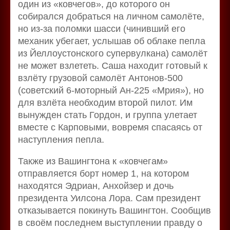
один из «ковчегов», до которого он
собирался добраться на личном самолёте,
но из-за поломки шасси (чинивший его
механик убегает, услышав об облаке пепла
из Йеллоустонского супервулкана) самолёт
не может взлететь. Саша находит готовый к
взлёту грузовой самолёт Антонов-500
(советский 6-моторный Ан-225 «Mрия»), но
для взлёта необходим второй пилот. Им
вынужден стать Гордон, и группа улетает
вместе с Карповыми, вовремя спасаясь от
наступления пепла.
Также из Вашингтона к «ковчегам»
отправляется борт номер 1, на котором
находятся Эдриан, Анхойзер и дочь
президента Уилсона Лора. Сам президент
отказывается покинуть Вашингтон. Сообщив
в своём последнем выступлении правду о