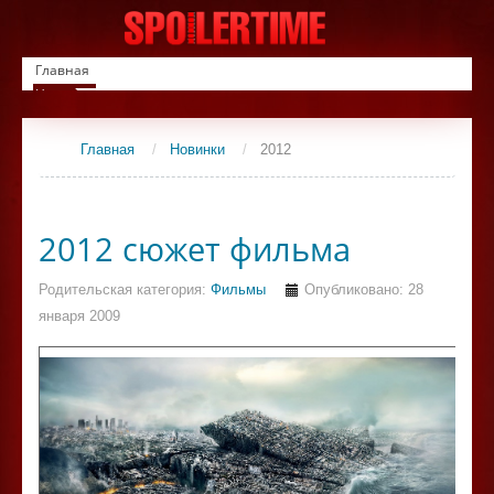
Главная
Новинки
Список фильмов
Сериалы
Главная
/
Новинки
/
2012
Контакты
2012 сюжет фильма
Родительская категория:
Фильмы
Опубликовано: 28
января 2009