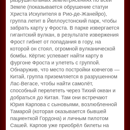
разрушительных землетрясениях по всей
Земле (показывается обрушение статуи
Христа Искупителя в Рио-де-Жанейро),
группа летит в Йеллоустонский парк, чтобы
забрать карту у Фроста. В парке извергается
гигантский вулкан, в результате извержения
Фрост гибнет от попадания в гору, на
которой он стоял, огромной вулканической
бомбы. Кёртис успевает найти карту в
фургоне Фроста и улететь с группой.
Обнаружив, что место постройки ковчегов —
Китай, группа приземляется в разрушенном
Лас-Вегасе, чтобы найти самолёт,
способный перелететь через Тихий океан и
добраться до Китая. Там они встречают
Юрия Карпова с сыновьями, возлюбленной
Тамарой (которая оказывается бывшей
пациенткой Гордона) и личным пилотом
Сашей. Карпов уже приобрёл билеты на