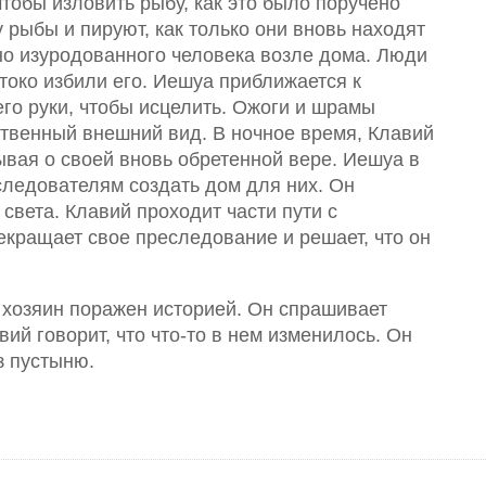
чтобы изловить рыбу, как это было поручено
рыбы и пируют, как только они вновь находят
но изуродованного человека возле дома. Люди
стоко избили его. Иешуа приближается к
его руки, чтобы исцелить. Ожоги и шрамы
твенный внешний вид. В ночное время, Клавий
ывая о своей вновь обретенной вере. Иешуа в
следователям создать дом для них. Он
света. Клавий проходит части пути с
екращает свое преследование и решает, что он
 хозяин поражен историей. Он спрашивает
вий говорит, что что-то в нем изменилось. Он
з пустыню.