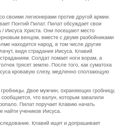
со своими легионерами против другой армии.
вает Понтий Пилат. Пилат обсуждает свои
 / Иисуса Христа. Они посещают место
терновым венцом, вместе с двумя разбойниками
олме находится народ, в том числе другие
лачут, видя страдания Иисуса. Клавий
 страданиям. Солдат ломает ноги ворам, а
лчок трясет землю. После того, как суматоха
исуса кровавую слезу, медленно сползающую
 гробницы. Двое мужчин, охраняющих гробницу,
, сообщается, что валун, которым завалили
пропало. Пилат поручает Клавию начать
е найти учеников Иисуса.
сследование. Клавий ищет и допрашивает