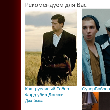
Рекомендуем для Вас
Как трусливый Роберт
СуперБобро
Форд убил Джесси
Джеймса