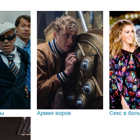
вы
Армия воров
Секс в бол