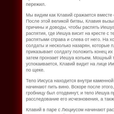
пережил.
Мы видим как Клавий сражается вместе 
После этой великой битвы, Клавия вызы
причины и доводы, чтобы распять Иешуа
распятия, где Иешуа висит на кресте с 
распятыми справа и слева от него. На х
солдаты и несколько назарян, которые п
приказывает солдату положить конец их
затем пронзает Иешуа копьем. Мощный то
успокаивается, Клавий видит на лице И
по щеке.
Тело Иисуса находится внутри каменной
начинают пить вино. Вскоре после этого
гробницу был отодвинут, и тело Иешуа 
расследование его исчезновения, а такж
Клавий в паре с Люциусом начинают ра