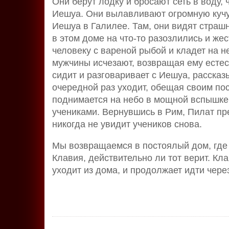
Они берут лодку и бросают сеть в воду, 
Иешуа. Они вылавливают огромную кучу 
Иешуа в Галилее. Там, они видят страш
в этом доме на что-то разозлились и же
человеку с вареной рыбой и кладет на н
мужчины исчезают, возвращая ему естес
сидит и разговаривает с Иешуа, рассказ
очередной раз уходит, обещая своим по
поднимается на небо в мощной вспышке 
учениками. Вернувшись в Рим, Пилат пр
никогда не увидит учеников снова.
Мы возвращаемся в постоялый дом, где
Клавия, действительно ли тот верит. Кла
уходит из дома, и продолжает идти чере