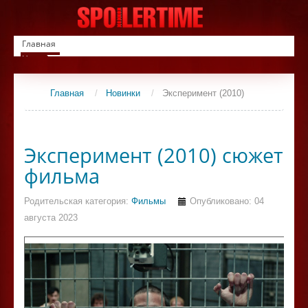
Главная
Новинки
Список фильмов
Сериалы
Главная
/
Новинки
/
Эксперимент (2010)
Контакты
Эксперимент (2010) сюжет
фильма
Родительская категория:
Фильмы
Опубликовано: 04
августа 2023